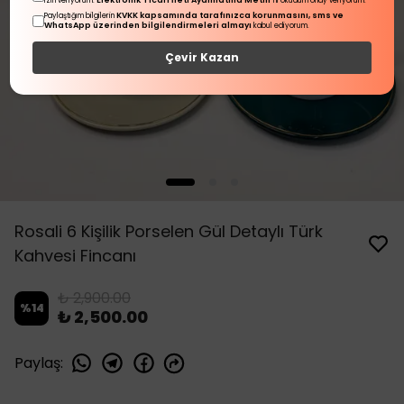
Elektronik Ticari İleti Aydınlatma Metni
izin veriyorum.
'ni okudum onay veriyorum.
KVKK kapsamında tarafınızca korunmasını, sms ve
Paylaştığım bilgilerin
WhatsApp üzerinden bilgilendirmeleri almayı
kabul ediyorum.
Çevir Kazan
Rosali 6 Kişilik Porselen Gül Detaylı Türk
Kahvesi Fincanı
₺ 2,900.00
%
14
₺ 2,500.00
Paylaş
: