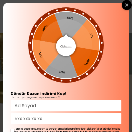
0
50TL
SOFRA ÜRÜNLERİ
Kahve Fincanı Takımı
100TL
75TL
75TL
100TL
50TL
Döndür Kazan İndirimi Kap!
Hemen çarkı çevirmeye ne dersin?
Tanıtım, pazarlama, reklam ve benzeri amaçlarla tarafıma ticari elektronik ileti gönderilmesine