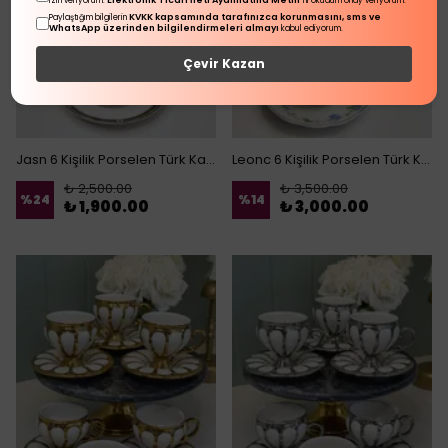
Elektronik Ticari İleti Aydınlatma Metni
izin veriyorum.
'ni okudum onay veriyorum.
KVKK kapsamında tarafınızca korunmasını, sms ve
Paylaştığım bilgilerin
WhatsApp üzerinden bilgilendirmeleri almayı
kabul ediyorum.
Çevir Kazan
Jasn 6 Kişilik Porselen Türk Kahvesi Fincanı
Leonc 6 Kişilik Porselen Türk Kahvesi Fincanı
₺ 2,500.00
₺ 3,500.00
%
24
%
14
₺ 1,900.00
₺ 3,000.00