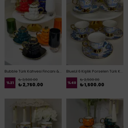
Bubble Türk Kahvesi Fincanı & Kahve Yanı Su Bardağı Set
BlueLil 6 Kişilik Porselen Türk Kahvesi Fincanj
₺ 3,500.00
₺ 2,500.00
%
21
%
40
₺ 2,750.00
₺ 1,500.00