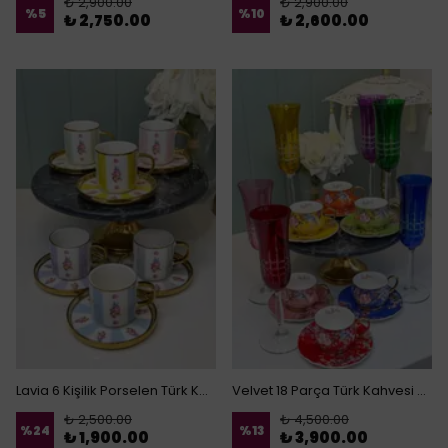
₺ 2,900.00
₺ 2,900.00
%
5
%
10
₺ 2,750.00
₺ 2,600.00
Lavia 6 Kişilik Porselen Türk Kahvesi Fincanı
Velvet 18 Parça Türk Kahvesi Sunum Seti
₺ 2,500.00
₺ 4,500.00
%
24
%
13
₺ 1,900.00
₺ 3,900.00