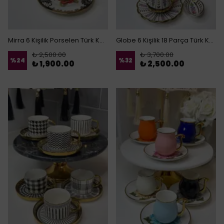
Mirra 6 Kişilik Porselen Türk Kahvesi Fincanı
Globe 6 Kişilik 18 Parça Türk Kahvesi Fincan Seti
₺ 2,500.00
₺ 3,700.00
%
24
%
32
₺ 1,900.00
₺ 2,500.00