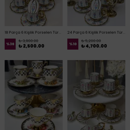
18 Parça 6 Kişilik Porselen Türk Kahvesi Fincanı & Drajelik
24 Parça 6 Kişilik Porselen Türk Kahvesi Fincanı & Bardak
₺ 3,900.00
₺ 5,200.00
%
36
%
10
₺ 2,500.00
₺ 4,700.00