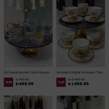
6Lı Fiyonk Model Türk Kahvesi Fincanı
Armella 6 Kişilik Porselen Türk Kahvesi Fincanı
₺ 750.00
₺ 2,400.00
%
33
%
21
₺ 500.00
₺ 1,900.00