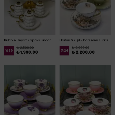
Bubble Beyaz Kapaklı Fincan Takımı
Haitun 6 Kişilik Porselen Türk Kahvesi Fincanı Yeşil
₺ 2,500.00
₺ 2,900.00
%
20
%
24
₺ 1,990.00
₺ 2,200.00