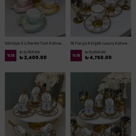
İstiridye 6 Lı Renkli Türk Kahvesi Fincanı
18 Parça 6 Kişilik Luxury Kahve Sunum Seti
₺ 2,750.00
₺ 5,250.00
%
13
%
10
₺ 2,400.00
₺ 4,750.00