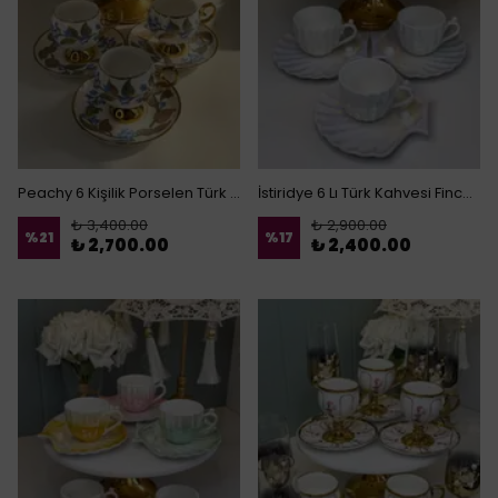
Peachy 6 Kişilik Porselen Türk Kahvesi Fincanı
İstiridye 6 Lı Türk Kahvesi Fincanı
₺ 3,400.00
₺ 2,900.00
%
21
%
17
₺ 2,700.00
₺ 2,400.00