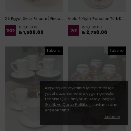
2 Li Egypt (Mısır Fincanı ) Fincan Takımı
Viola 6 Kişilik Porselen Türk Kahvesi Fincanı
₺ 2,000.00
₺ 3,000.00
%
25
%
8
₺ 1,500.00
₺ 2,750.00
Tükendi
Tükendi
Alışveriş deneyiminizi iyileştirmek için
yasal düzenlemelere uygun çerezler
(cookies) kullanıyoruz. Detaylı bilgiye
Gizlilik ve Çerez Politikası
sayfamızdan
erişebilirsiniz.
Anladım