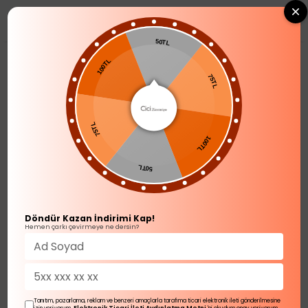
0
50TL
SOFRA ÜRÜNLERİ
Kahve Fincanı Takımı
75TL
100TL
Kahve Fincanı Takımı
84
ürün
100TL
Sırala
75TL
50TL
Döndür Kazan İndirimi Kap!
Hemen çarkı çevirmeye ne dersin?
Tanıtım, pazarlama, reklam ve benzeri amaçlarla tarafıma ticari elektronik ileti gönderilmesine