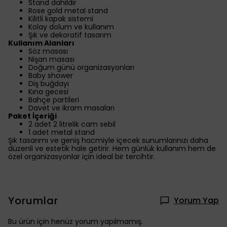
Stand dahildir
Rose gold metal stand
Kilitli kapak sistemi
Kolay dolum ve kullanım
Şık ve dekoratif tasarım
Kullanım Alanları
Söz masası
Nişan masası
Doğum günü organizasyonları
Baby shower
Diş buğdayı
Kına gecesi
Bahçe partileri
Davet ve ikram masaları
Paket İçeriği
2 adet 2 litrelik cam sebil
1 adet metal stand
Şık tasarımı ve geniş hacmiyle içecek sunumlarınızı daha
düzenli ve estetik hale getirir. Hem günlük kullanım hem de
özel organizasyonlar için ideal bir tercihtir.
Yorumlar
Yorum Yap
Bu ürün için henüz yorum yapılmamış.