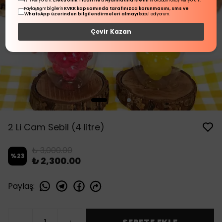
Elektronik Ticari İleti Aydınlatma Metni
izin veriyorum.
'ni okudum onay veriyorum.
KVKK kapsamında tarafınızca korunmasını, sms ve
Paylaştığım bilgilerin
WhatsApp üzerinden bilgilendirmeleri almayı
kabul ediyorum.
Çevir Kazan
2 Li Cam Sebil (4 litre)
₺ 3,000.00
%
23
₺ 2,300.00
Paylaş
: