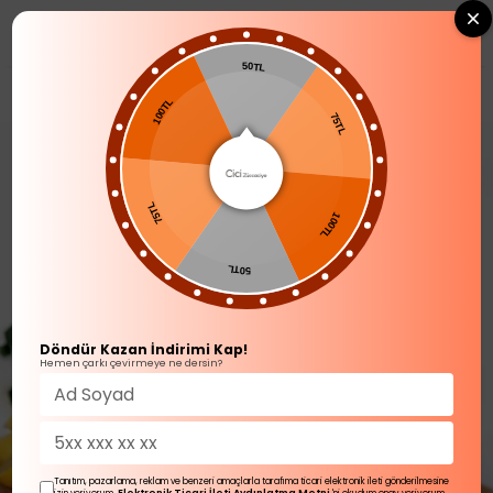
0
50TL
TÜM ÜRÜNLER
100TL
75TL
75TL
100TL
50TL
Döndür Kazan İndirimi Kap!
Hemen çarkı çevirmeye ne dersin?
Tanıtım, pazarlama, reklam ve benzeri amaçlarla tarafıma ticari elektronik ileti gönderilmesine