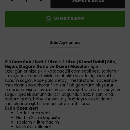
SEPETE EKLE
WHATSAPP
Ürün Açıklaması
2’li Cam Sebil Seti 2 Litre + 2 Litre | Stand Dahil | Söz,
Nişan, Doğum Günü ve Davet Masaları İçin
Özel günlerinize şıklık katacak 2’li cam sebil seti, toplam 4
litre içecek kapasitesiyle kalabalık davetler için ideal bir
sunum sağlar. Rose gold detaylı metal standı sayesinde
masalarınızda dekoratif ve zarif bir görünüm oluşturur.
Limonata, vişne suyu, meyve suyu, şerbet, detoks suyu ve
soğuk içecek sunumları için uygundur. Söz, nişan, kına,
doğum günü, baby shower, diş buğdayı ve özel davet
masalarında şık bir sunum alternatifi sunar.
Ürün Özellikleri
2 adet cam sebil
Her biri 2 litre kapasite
Toplam 4 litre hacim
Musluklu kullanım