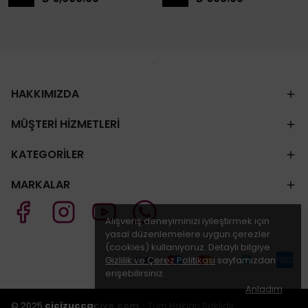
HAKKIMIZDA
MÜŞTERİ HİZMETLERİ
KATEGORİLER
MARKALAR
Alışveriş deneyiminizi iyileştirmek için
yasal düzenlemelere uygun çerezler
(cookies) kullanıyoruz. Detaylı bilgiye
Gizlilik ve Çerez Politikası
sayfamızdan
erişebilirsiniz.
Anladım
© 2025
cicizuccaciye.com
- Tüm Hakları Saklıdır.