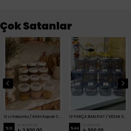
Çok Satanlar
12 Li Vakumlu / Kilitli Kapak Cam Erzak Kabı / Kavanoz
12 PARÇA BAKLİYAT / ERZAK SETİ
₺ 4,500.00
₺ 900.00
%
13
%
44
₺ 3,900.00
₺ 500.00