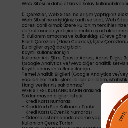
Web Sitesi`ni daha etkin ve kolay kullanabilmeniz
5. Çerezler, Web Sitesi`ne erişim yaptığınız elekt
Web Sitesi`ne eriştiğiniz tarih ve saat, Web Sit
adresi dahil olmak üzere kullanım tercihlerinize 
doğrultusunda yurtiçinde mukim iş ortaklarımıza
6. Kullanım amacına ve kullanıldığı süreye göre 
Flash Çerezleri (Flash Cookies), İşlev Çerezle
Bu bilgiler aşağıdaki gibidir:
Kayıtlı kullanıcılar için
Kullanıcı Adı, Şifre, Eposta Adresi, Adres Bilgisi, 
(Google Analytics ve/veya diğer analitik servisle
Kayıtlı olmayan kullanıcılar için
Temel Analitik Bilgileri (Google Analytics ve/vey
yapılan her türlü işlem ile ilgili bir iletim, istatistik
Hangi verileriniz saklanmaz?
WEB SİTESİ, KULLANICILARIN arasında yapmış olduğ
Saklanmayan bilgiler listesi:
- Kredi Kartı Numarası
- Kredi Kartı Son Kullanma Tarihi
100
- Kredi Kartı Güvenlik Numarası
- Ödeme sistemlerinde ödeme yapan KULLANICIY
Kullanılan Çerez Türleri