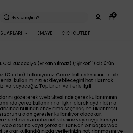
0
SUARLARI
EMAYE
CİCİ OUTLET
a, Cici Züccaciye (Erkan Yılmaz) (“Şirket``) ait ürün
rez (Cookie) kullanıyoruz. Çerez kullanılmasını tercih
temizi kullanımınızı etkileyebileceğini hatırlatmak
zi varsayacağız. Toplanan verilerle ilgili
ı haklarını gözeterek Web Sitesi`nde çerez kullanımının
amında çerez kullanımına ilişkin olarak aydınlatma
uyarısında bulunan onaylama seçeneğine tıklanması
zorunlu olan çerezler kullanılıyor olacaktır.
len ve cihazınızın internet sitesine veya uygulamaya
k web sitesine veya çerezleri tanıyan bir başka web
i tekrar kullandığınızda verilerinizin hatırlanmasını ve