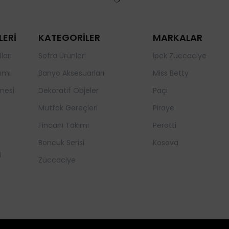
LERİ
KATEGORİLER
MARKALAR
ları
Sofra Ürünleri
İpek Züccaciye
ımı
Banyo Aksesuarları
Miss Betty
mesi
Dekoratif Objeler
Paçi
Mutfak Gereçleri
Piraye
a
Fincanı Takımı
Perotti
Boncuk Serisi
Kosova
i
Züccaciye