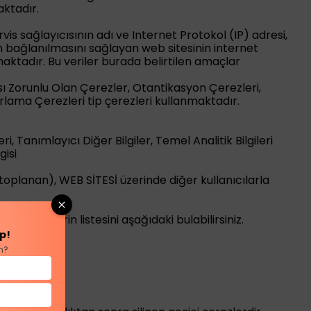
aktadır.
vis sağlayıcısının adı ve Internet Protokol (IP) adresi,
an bağlanılmasını sağlayan web sitesinin internet
maktadır. Bu veriler burada belirtilen amaçlar
ası Zorunlu Olan Çerezler, Otantikasyon Çerezleri,
lama Çerezleri tip çerezleri kullanmaktadır.
ri, Tanımlayıcı Diğer Bilgiler, Temel Analitik Bilgileri
gisi
 toplanan), WEB SİTESİ üzerinde diğer kullanıcılarla
 bilgilerin listesini aşağıdaki bulabilirsiniz.
p!
n?