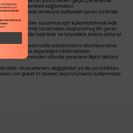
yıcı kapatıldıktan sonra silinen geçici çerezlerdir.
ri amaçlarla
alışmasının teminini sağlamaktır.
ilmesine izin
 bir hizmet sunmak amacıyla kullanılan çerez türleridir.
dınlatma Metni
a tarafınızca
ere özel öneriler sunulması için kullanılabilmektedir.
inden
rum.
 İnternet Sitemiz tarafından oluşturulmuş bir çerez
ik bu doğrultuda belirlenir ve böylelikle sizlere daha iyi
zlerin bilgisayarınızda saklanmasını istemiyorsanız
ızdaki onaylama seçeneğini tıklamaksızın
rın yardım menüleri altında çerezlere ilişkin detaylı
ldırabilir. Güncellenen, değiştirilen ya da yürürlükten
lanıcı`nın Şirket`in hizmet veya ürünlerini kullanmaya