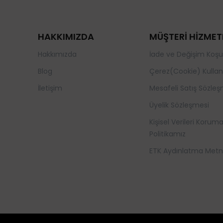
HAKKIMIZDA
MÜŞTERİ HİZMET
Hakkımızda
İade ve Değişim Koşul
Blog
Çerez(Cookie) Kullan
İletişim
Mesafeli Satış Sözleş
Üyelik Sözleşmesi
Kişisel Verileri Korum
Politikamız
ETK Aydınlatma Metn