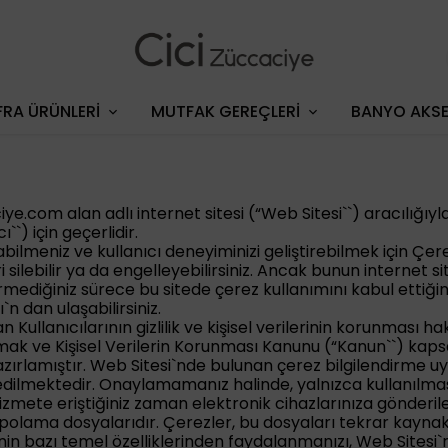
RA ÜRÜNLERİ
MUTFAK GEREÇLERİ
BANYO AKSE
ciye.com
alan adlı internet sitesi (“Web Sitesi``) aracılığıyl
``) için geçerlidir.
anabilmeniz ve kullanıcı deneyiminizi geliştirebilmek için Çe
silebilir ya da engelleyebilirsiniz. Ancak bunun internet si
rmediğiniz sürece bu sitede çerez kullanımını kabul ettiğini
`n dan ulaşabilirsiniz.
ndan Kullanıcılarının gizlilik ve kişisel verilerinin korunmas
mak ve Kişisel Verilerin Korunması Kanunu (“Kanun``) kaps
zırlamıştır. Web Sitesi`nde bulunan çerez bilgilendirme 
edilmektedir. Onaylamamanız halinde, yalnızca kullanılması 
hizmete eriştiğiniz zaman elektronik cihazlarınıza gönderi
epolama dosyalarıdır. Çerezler, bu dosyaları tekrar kayna
nin bazı temel özelliklerinden faydalanmanızı, Web Sitesi`n