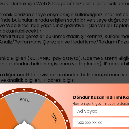
i sağlamak için Web Sitesi gezintinize ait bilgiler saklanm
ronik cihazda siteye erişmek için kullandığınız internet ser
esi`nde bulunulan sırada erişilen sayfalar ve siteye doğrud
ve Web Sitesi`nde yaptığınız gezintiye ilişkin veriler topla
 aktarılabilecektir.
farklı türde çerezler bulunmaktadır. Şirketimiz, Kullanılm
ri, Analiz/Performans Çerezleri ve Hedefleme/Reklam/Pazar
Banka Bilgileri (KULLANICI paylaştıysa), Ödeme Sistemi Bilgile
ri tarafından beklenen, istenen ve toplanan), IP adresi bil
a diğer analitik servisleri tarafından beklenen, istenen ve
 ve analitik bilgileri, IP adresi bilgisi
u işlemlerdeki özel ödeme bilgilerini saklamaz. Saklanmayan
Döndür Kazan İndirimi Ka
50TL
Hemen çarkı çevirmeye ne dersi
TL
I tanımlayan bilgiler
75TL