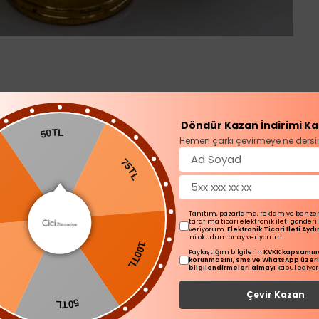
Ürün Açıklaması
Döndür Kazan İndirimi Ka
50TL
Hemen çarkı çevirmeye ne dersi
L
75TL
Tanıtım, pazarlama, reklam ve benze
tarafıma ticari elektronik ileti gönder
veriyorum.
Elektronik Ticari İleti Ay
'ni okudum onay veriyorum.
Paylaştığım bilgilerin
KVKK kapsamınd
100TL
korunmasını, sms ve WhatsApp üzer
bilgilendirmeleri almayı
kabul ediyo
Çevir Kazan
50TL