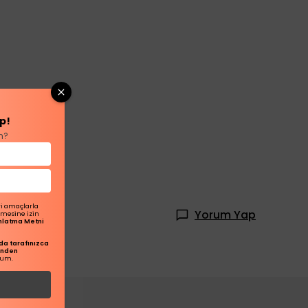
p!
n?
ri amaçlarla
Yorum Yap
ilmesine izin
dınlatma Metni
a tarafınızca
inden
rum.