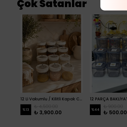
Çok Satanlar
danlık
12 Li Vakumlu / Kilitli Kapak Cam Erzak Kabı / Kavanoz
₺ 4,500.00
₺ 900.00
%
13
%
44
₺ 3,900.00
₺ 500.00