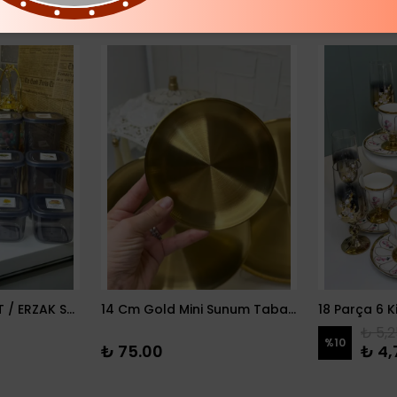
12 PARÇA BAKLİYAT / ERZAK SETİ
14 Cm Gold Mini Sunum Tabağı
₺ 5,2
%
10
₺ 75.00
₺ 4,