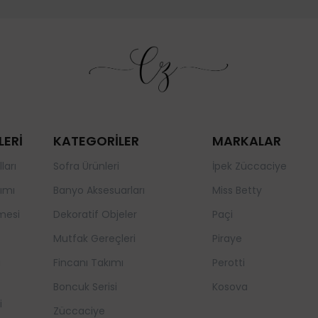
LERİ
KATEGORİLER
MARKALAR
ları
Sofra Ürünleri
İpek Züccaciye
ımı
Banyo Aksesuarları
Miss Betty
mesi
Dekoratif Objeler
Paçi
Mutfak Gereçleri
Piraye
a
Fincanı Takımı
Perotti
Boncuk Serisi
Kosova
i
Züccaciye