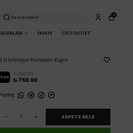
0
SUARLARI
EMAYE
CİCİ OUTLET
2 Li İstiridye Porselen Kupa
₺ 990.00
%
24
₺ 750.00
Paylaş
:
SEPETE EKLE