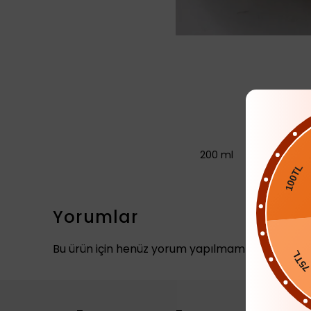
100T
200 ml
Yorumlar
75TL
Bu ürün için henüz yorum yapılmamış.