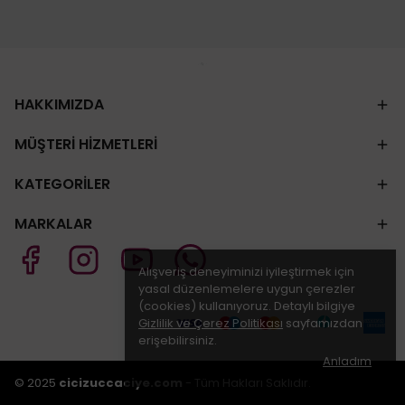
HAKKIMIZDA
MÜŞTERİ HİZMETLERİ
KATEGORİLER
MARKALAR
Alışveriş deneyiminizi iyileştirmek için
yasal düzenlemelere uygun çerezler
(cookies) kullanıyoruz. Detaylı bilgiye
Gizlilik ve Çerez Politikası
sayfamızdan
erişebilirsiniz.
Anladım
© 2025
cicizuccaciye.com
- Tüm Hakları Saklıdır.