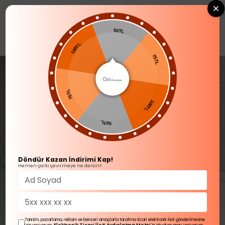
0
50TL
SOFRA ÜRÜNLERİ
100TL
75TL
75TL
100TL
50TL
Döndür Kazan İndirimi Kap!
Hemen çarkı çevirmeye ne dersin?
Tanıtım, pazarlama, reklam ve benzeri amaçlarla tarafıma ticari elektronik ileti gönderilmesine