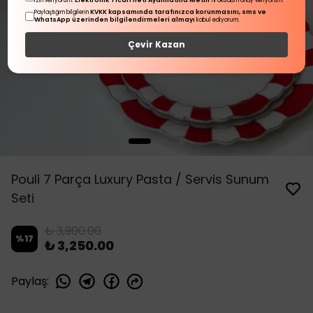
Elektronik Ticari İleti Aydınlatma Metni
izin veriyorum.
'ni okudum onay veriyorum.
KVKK kapsamında tarafınızca korunmasını, sms ve
Paylaştığım bilgilerin
WhatsApp üzerinden bilgilendirmeleri almayı
kabul ediyorum.
Çevir Kazan
Pouli 7 Parça Luxury Pasta / Servis Sunum
Seti
₺ 3,900.00
%
17
₺ 3,250.00
Paylaş
: