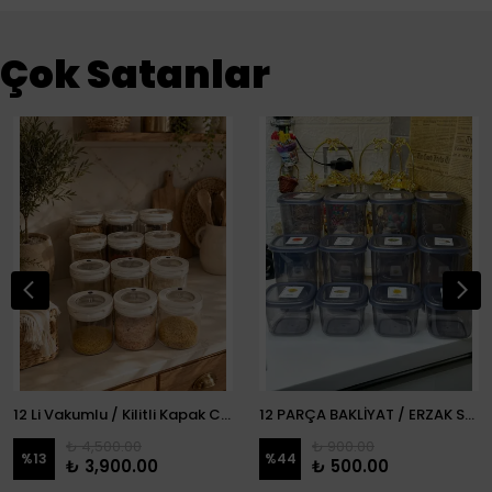
Çok Satanlar
12 Li Vakumlu / Kilitli Kapak Cam Erzak Kabı / Kavanoz
12 PARÇA BAKLİYAT / ERZAK SETİ
₺ 4,500.00
₺ 900.00
%
13
%
44
₺ 3,900.00
₺ 500.00