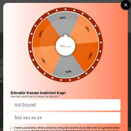
0
50TL
YENİ GELENLER
100TL
75TL
75TL
100TL
50TL
Döndür Kazan İndirimi Kap!
Hemen çarkı çevirmeye ne dersin?
Tanıtım, pazarlama, reklam ve benzeri amaçlarla tarafıma ticari elektronik ileti gönderilmesine