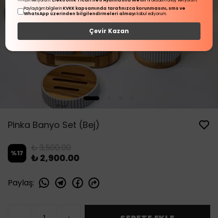
Elektronik Ticari İleti Aydınlatma Metni
izin veriyorum.
'ni okudum onay veriyorum.
KVKK kapsamında tarafınızca korunmasını, sms ve
Paylaştığım bilgilerin
WhatsApp üzerinden bilgilendirmeleri almayı
kabul ediyorum.
Çevir Kazan
Pinka Banyo Set (Bej)
₺ 3,500.00
%
17
₺ 2,900.00
Paylaş
: