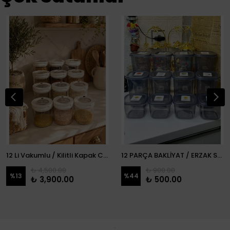
12 Li Vakumlu / Kilitli Kapak Cam Erzak Kabı / Kavanoz
12 PARÇA BAKLİYAT / ERZAK SETİ
₺ 4,500.00
₺ 900.00
%
13
%
44
₺ 3,900.00
₺ 500.00