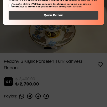
Elektronik Ticari İleti Aydınlatma Metni
izin veriyorum.
'ni okudum onay veriyorum.
KVKK kapsamında tarafınızca korunmasını, sms ve
Paylaştığım bilgilerin
WhatsApp üzerinden bilgilendirmeleri almayı
kabul ediyorum.
Çevir Kazan
Peachy 6 Kişilik Porselen Türk Kahvesi
Fincanı
₺ 3,400.00
%
21
₺ 2,700.00
Paylaş
: