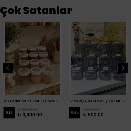
Çok Satanlar
12 Li Vakumlu / Kilitli Kapak Cam Erzak Kabı / Kavanoz
12 PARÇA BAKLİYAT / ERZAK SETİ
₺ 4,500.00
₺ 900.00
%
13
%
44
₺ 3,900.00
₺ 500.00