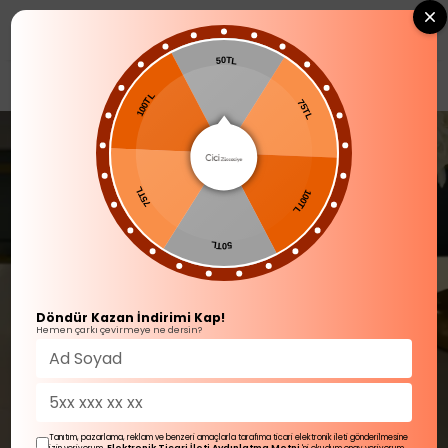
0
50TL
YENİ GELENLER
100TL
75TL
75TL
100TL
50TL
Döndür Kazan İndirimi Kap!
Hemen çarkı çevirmeye ne dersin?
Tanıtım, pazarlama, reklam ve benzeri amaçlarla tarafıma ticari elektronik ileti gönderilmesine