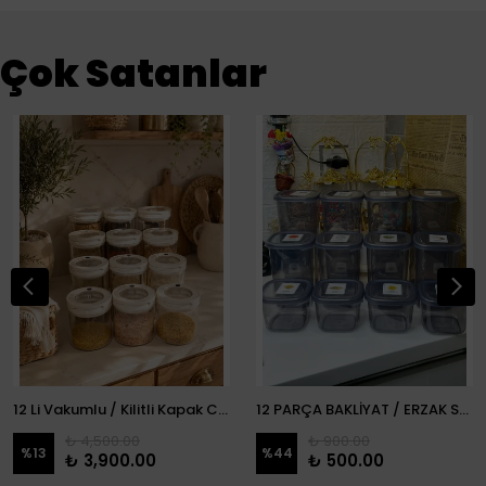
Çok Satanlar
12 Li Vakumlu / Kilitli Kapak Cam Erzak Kabı / Kavanoz
12 PARÇA BAKLİYAT / ERZAK SETİ
₺ 4,500.00
₺ 900.00
%
13
%
44
₺ 3,900.00
₺ 500.00