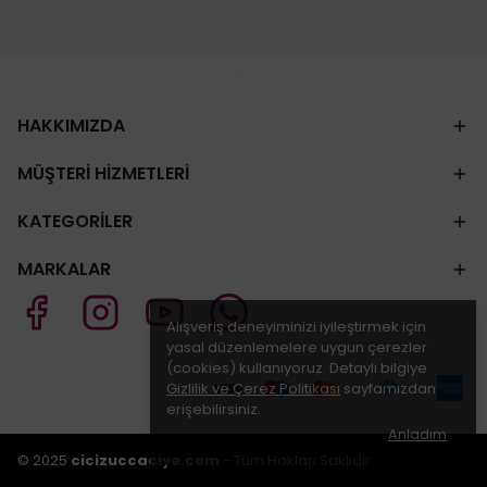
HAKKIMIZDA
MÜŞTERİ HİZMETLERİ
KATEGORİLER
MARKALAR
Alışveriş deneyiminizi iyileştirmek için
yasal düzenlemelere uygun çerezler
(cookies) kullanıyoruz. Detaylı bilgiye
Gizlilik ve Çerez Politikası
sayfamızdan
erişebilirsiniz.
Anladım
© 2025
cicizuccaciye.com
- Tüm Hakları Saklıdır.