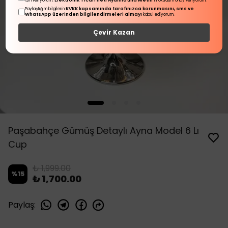
Elektronik Ticari İleti Aydınlatma Metni
izin veriyorum.
'ni okudum onay veriyorum.
KVKK kapsamında tarafınızca korunmasını, sms ve
Paylaştığım bilgilerin
WhatsApp üzerinden bilgilendirmeleri almayı
kabul ediyorum.
Çevir Kazan
Paşabahçe Gümüş Detaylı Ayna Model 6 Lı
Cup
₺ 1,999.00
%
15
₺ 1,700.00
Paylaş
: