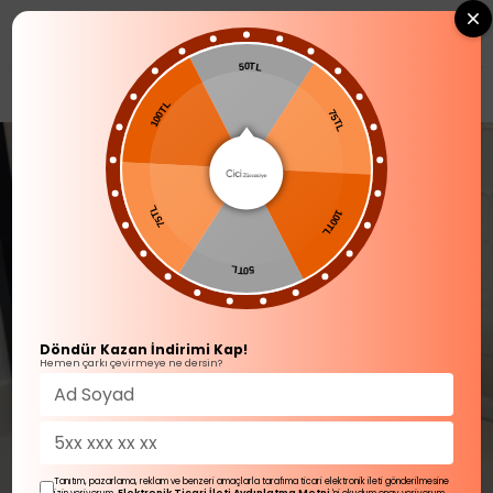
0
50TL
SOFRA ÜRÜNLERİ
100TL
75TL
75TL
100TL
50TL
Döndür Kazan İndirimi Kap!
Hemen çarkı çevirmeye ne dersin?
Tanıtım, pazarlama, reklam ve benzeri amaçlarla tarafıma ticari elektronik ileti gönderilmesine