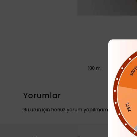
100 ml
100TL
Yorumlar
Bu ürün için henüz yorum yapılmamış.
75