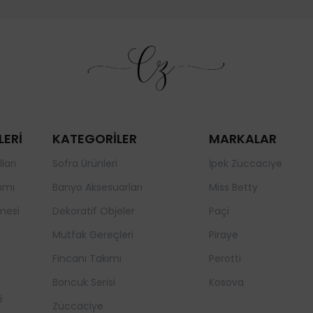
LERİ
KATEGORİLER
MARKALAR
ları
Sofra Ürünleri
İpek Züccaciye
ımı
Banyo Aksesuarları
Miss Betty
mesi
Dekoratif Objeler
Paçi
Mutfak Gereçleri
Piraye
a
Fincanı Takımı
Perotti
Boncuk Serisi
Kosova
i
Züccaciye