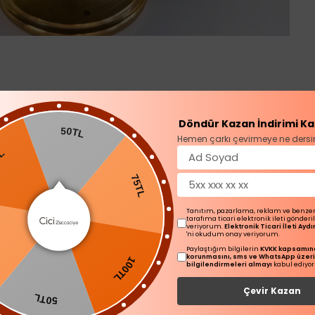
Ürün Açıklaması
Döndür Kazan İndirimi Ka
50TL
Hemen çarkı çevirmeye ne dersi
75TL
Tanıtım, pazarlama, reklam ve benze
tarafıma ticari elektronik ileti gönder
veriyorum.
Elektronik Ticari İleti Ay
100TL
'ni okudum onay veriyorum.
Paylaştığım bilgilerin
KVKK kapsamınd
korunmasını, sms ve WhatsApp üzer
TL
bilgilendirmeleri almayı
kabul ediyo
Çevir Kazan
50TL