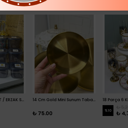
12 PARÇA BAKLİYAT / ERZAK SETİ
14 Cm Gold Mini Sunum Tabağı
₺ 5,2
%
10
₺ 75.00
₺ 4,