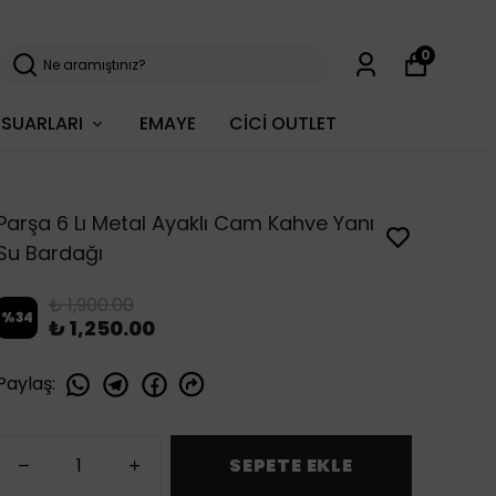
0
SUARLARI
EMAYE
CİCİ OUTLET
Parşa 6 Lı Metal Ayaklı Cam Kahve Yanı
Su Bardağı
₺ 1,900.00
%
34
₺ 1,250.00
Paylaş
:
SEPETE EKLE