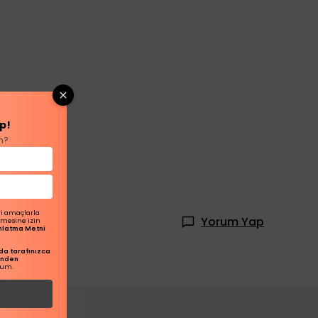
p!
n?
ri amaçlarla
Yorum Yap
ilmesine izin
dınlatma Metni
a tarafınızca
inden
rum.