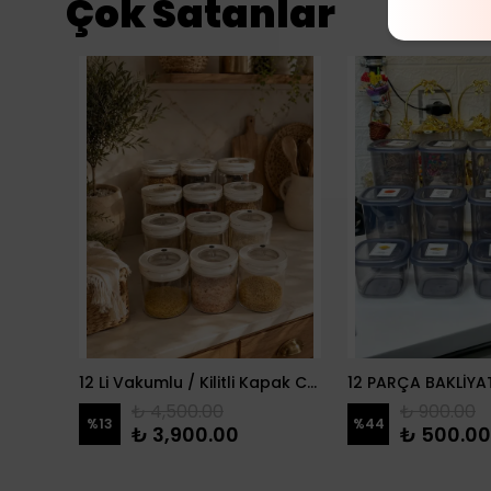
Çok Satanlar
danlık
12 Li Vakumlu / Kilitli Kapak Cam Erzak Kabı / Kavanoz
₺ 4,500.00
₺ 900.00
%
13
%
44
₺ 3,900.00
₺ 500.00