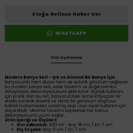
Stoğa Gelince Haber Ver
WHATSAPP
Ürün Açıklaması
Modern Banyo Seti – Şık ve Düzenli Bir Banyo İçin
Banyonuzda hem düzen hem de estetik görünüm sağlayan
bu modern banyo seti, sade tasarımı ve doğal bambu
detaylarıyla dekorasyonunuza şıklık katar. Günlük kullanım
için pratik olan bu set, banyonuzdaki temel ihtiyaçları bir
arada sunarak düzenli ve temiz bir görünüm oluşturur.
Kaliteli malzemeden üretilmiş olup uzun süreli kullanım için
dayanıklıdır. Minimal tasarımı sayesinde her banyo
dekorasyonuna uyum sağlar.
Ürün İçeriği ve Ölçüleri:
Sıvı sabunluk:
500 ml – Boy: 18 cm / En: 7 cm
Diş fırçalık:
Boy: 11 cm / En: 7 cm