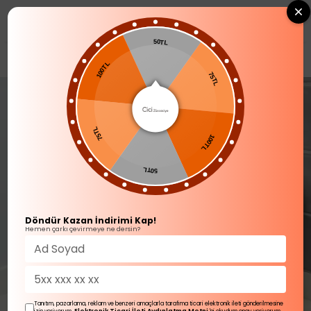
0
50TL
BANYO AKSESUARLARI
100TL
75TL
75TL
100TL
50TL
Döndür Kazan İndirimi Kap!
Hemen çarkı çevirmeye ne dersin?
Tanıtım, pazarlama, reklam ve benzeri amaçlarla tarafıma ticari elektronik ileti gönderilmesine