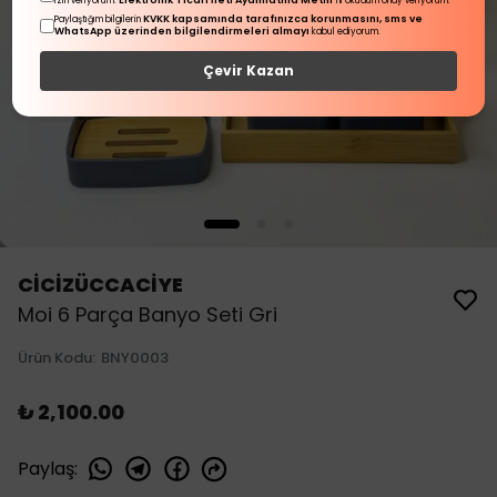
Elektronik Ticari İleti Aydınlatma Metni
izin veriyorum.
'ni okudum onay veriyorum.
KVKK kapsamında tarafınızca korunmasını, sms ve
Paylaştığım bilgilerin
WhatsApp üzerinden bilgilendirmeleri almayı
kabul ediyorum.
Çevir Kazan
CİCİZÜCCACİYE
Moi 6 Parça Banyo Seti Gri
Ürün Kodu
:
BNY0003
₺ 2,100.00
Paylaş
: