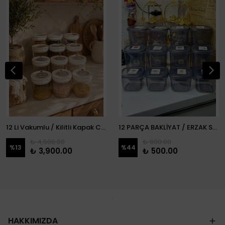
12 Li Vakumlu / Kilitli Kapak Cam Erzak Kabı / Kavanoz
12 PARÇA BAKLİYAT / ERZAK SETİ
₺ 4,500.00
₺ 900.00
%
13
%
44
₺ 3,900.00
₺ 500.00
HAKKIMIZDA