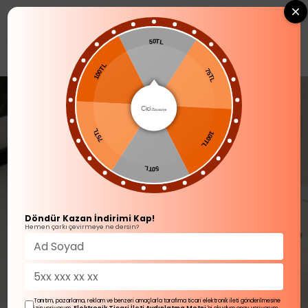
0
50TL
YENİ GELENLER
100TL
75TL
75TL
100TL
50TL
Döndür Kazan İndirimi Kap!
Hemen çarkı çevirmeye ne dersin?
Tanıtım, pazarlama, reklam ve benzeri amaçlarla tarafıma ticari elektronik ileti gönderilmesine