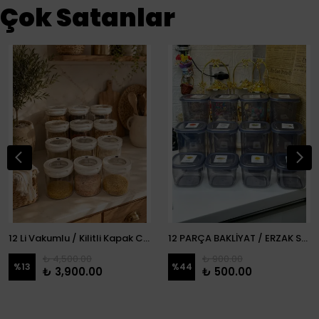
Çok Satanlar
12 Li Vakumlu / Kilitli Kapak Cam Erzak Kabı / Kavanoz
12 PARÇA BAKLİYAT / ERZAK SETİ
₺ 4,500.00
₺ 900.00
%
13
%
44
₺ 3,900.00
₺ 500.00