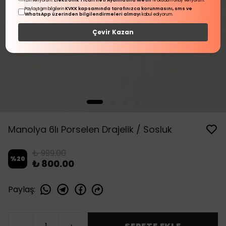
Elektronik Ticari İleti Aydınlatma Metni
izin veriyorum.
'ni okudum onay veriyorum.
KVKK kapsamında tarafınızca korunmasını, sms ve
Paylaştığım bilgilerin
WhatsApp üzerinden bilgilendirmeleri almayı
kabul ediyorum.
Çevir Kazan
Manolya 6lı Porselen Drajelik / Sosluk
₺ 999.00
%
20
₺ 800.00
Paylaş
: