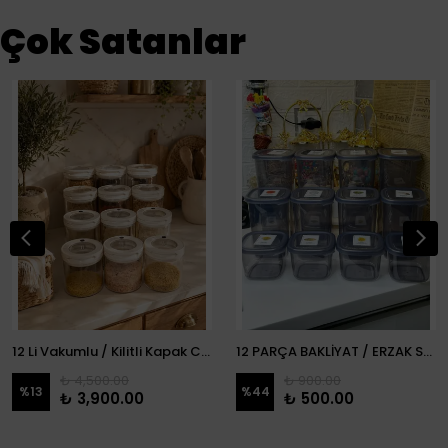
Çok Satanlar
12 Li Vakumlu / Kilitli Kapak Cam Erzak Kabı / Kavanoz
12 PARÇA BAKLİYAT / ERZAK SETİ
₺ 4,500.00
₺ 900.00
%
13
%
44
₺ 3,900.00
₺ 500.00