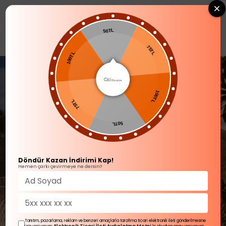
0
50TL
SOFRA ÜRÜNLERİ
Sofra Aksesuarları
100TL
75TL
75TL
100TL
50TL
Döndür Kazan İndirimi Kap!
Hemen çarkı çevirmeye ne dersin?
Tanıtım, pazarlama, reklam ve benzeri amaçlarla tarafıma ticari elektronik ileti gönderilmesine