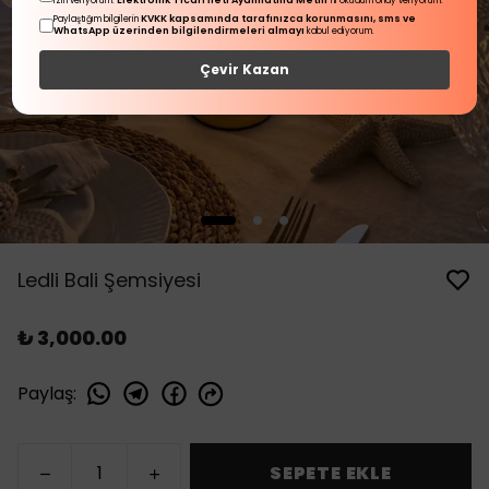
Elektronik Ticari İleti Aydınlatma Metni
izin veriyorum.
'ni okudum onay veriyorum.
KVKK kapsamında tarafınızca korunmasını, sms ve
Paylaştığım bilgilerin
WhatsApp üzerinden bilgilendirmeleri almayı
kabul ediyorum.
Çevir Kazan
Ledli Bali Şemsiyesi
₺ 3,000.00
Paylaş
:
SEPETE EKLE