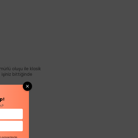
rlü oluşu ile klasik
şiniz bittiğinde
p!
n?
ri amaçlarla