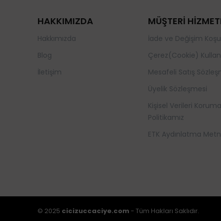
HAKKIMIZDA
MÜŞTERİ HİZMET
Hakkımızda
İade ve Değişim Koşul
Blog
Çerez(Cookie) Kullan
İletişim
Mesafeli Satış Sözleş
Üyelik Sözleşmesi
Kişisel Verileri Korum
Politikamız
ETK Aydınlatma Metn
© 2025
cicizuccaciye.com
- Tüm Hakları Saklıdır.