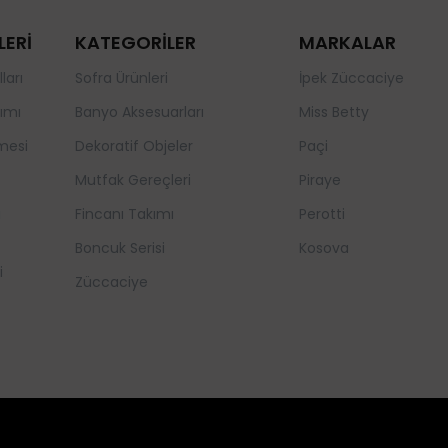
LERİ
KATEGORİLER
MARKALAR
ları
Sofra Ürünleri
İpek Züccaciye
ımı
Banyo Aksesuarları
Miss Betty
mesi
Dekoratif Objeler
Paçi
Mutfak Gereçleri
Piraye
a
Fincanı Takımı
Perotti
Boncuk Serisi
Kosova
i
Züccaciye