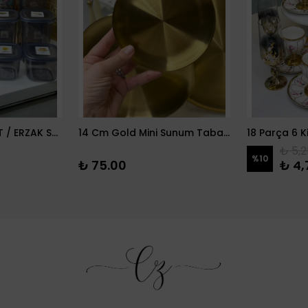
12 PARÇA BAKLİYAT / ERZAK SETİ
14 Cm Gold Mini Sunum Tabağı
₺ 5,2
%
10
₺ 75.00
₺ 4,