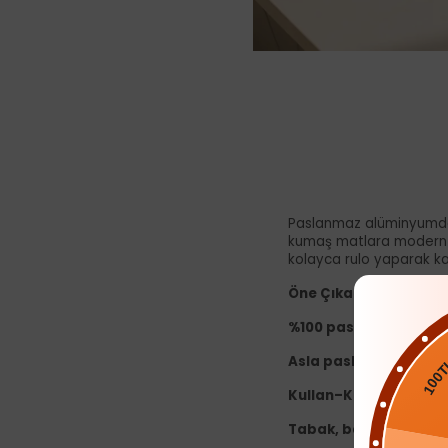
Paslanmaz alüminyumdan 
kumaş matlara modern ve 
kolayca rulo yaparak kal
Öne Çıkan Özellikler
%100 paslanmaz alü
Asla paslanma yapm
100TL
Kullan–Kaldır pratikli
Tabak, bardak, tencer