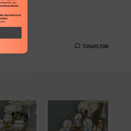
ilmesine izin
dınlatma Metni
a tarafınızca
inden
rum.
Yorum Yap