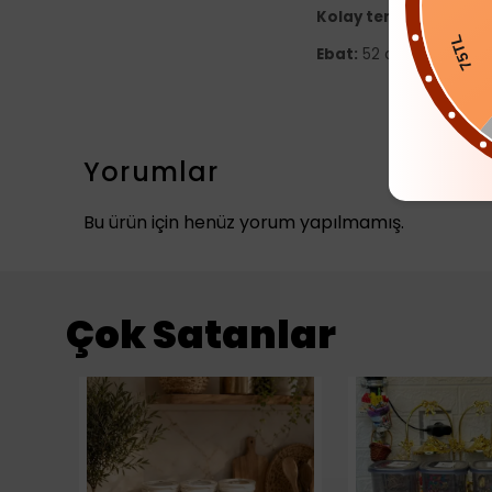
Kolay temizlenir
, su tu
Ebat:
52 cm x 33 cm
75T
Yorumlar
Bu ürün için henüz yorum yapılmamış.
Çok Satanlar