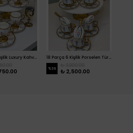
18 Parça 6 Kişilik Luxury Kahve Sunum Seti
18 Parça 6 Kişilik Porselen Türk Kahvesi Fincanı & Drajelik
2 Katl
50.00
₺ 3,900.00
%
36
750.00
₺ 2,500.00
₺ 47