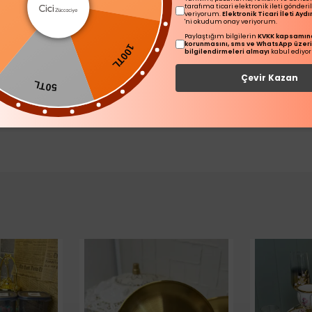
tarafıma ticari elektronik ileti gönder
tmaz, hızlı kurur.
veriyorum.
Elektronik Ticari İleti Ay
'ni okudum onay veriyorum.
100TL
Paylaştığım bilgilerin
KVKK kapsamınd
korunmasını, sms ve WhatsApp üzer
L
bilgilendirmeleri almayı
kabul ediyo
Çevir Kazan
50TL