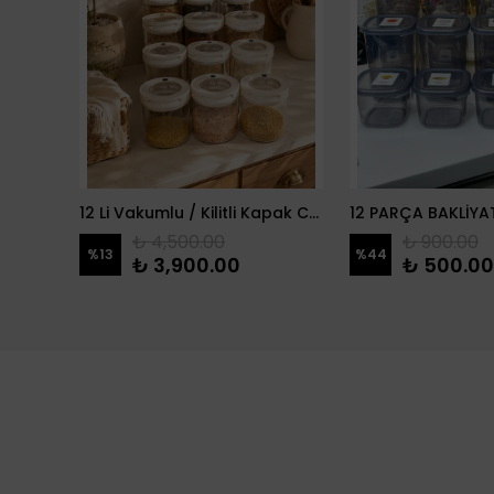
danlık
12 Li Vakumlu / Kilitli Kapak Cam Erzak Kabı / Kavanoz
₺ 4,500.00
₺ 900.00
%
13
%
44
₺ 3,900.00
₺ 500.00