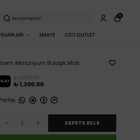
0
SUARLARI
EMAYE
CİCİ OUTLET
Krem Alimünyum Bulaşık Matı
₺ 2,250.00
%
47
₺ 1,200.00
Paylaş
:
SEPETE EKLE