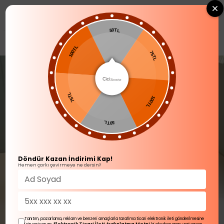
0
50TL
YENİ GELENLER
100TL
75TL
75TL
100TL
50TL
Döndür Kazan İndirimi Kap!
Hemen çarkı çevirmeye ne dersin?
Tanıtım, pazarlama, reklam ve benzeri amaçlarla tarafıma ticari elektronik ileti gönderilmesine