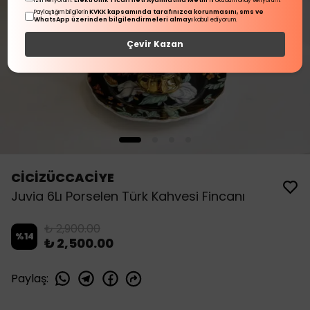
Elektronik Ticari İleti Aydınlatma Metni
izin veriyorum.
'ni okudum onay veriyorum.
KVKK kapsamında tarafınızca korunmasını, sms ve
Paylaştığım bilgilerin
WhatsApp üzerinden bilgilendirmeleri almayı
kabul ediyorum.
Çevir Kazan
CİCİZÜCCACİYE
Juvia 6Lı Porselen Türk Kahvesi Fincanı
₺ 2,900.00
%
14
₺ 2,500.00
Paylaş
: