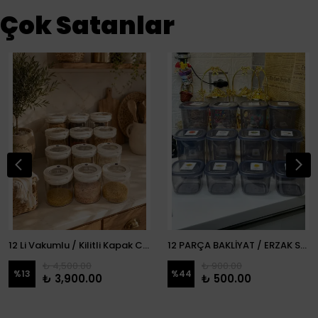
Çok Satanlar
12 Li Vakumlu / Kilitli Kapak Cam Erzak Kabı / Kavanoz
12 PARÇA BAKLİYAT / ERZAK SETİ
₺ 4,500.00
₺ 900.00
%
13
%
44
₺ 3,900.00
₺ 500.00