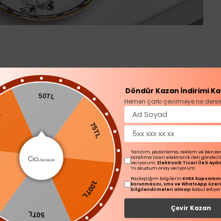
Ürün Açıklaması
Döndür Kazan İndirimi Ka
50TL
Hemen çarkı çevirmeye ne dersi
si fincanı
75TL
Tanıtım, pazarlama, reklam ve benze
tarafıma ticari elektronik ileti gönder
veriyorum.
Elektronik Ticari İleti Ay
'ni okudum onay veriyorum.
100TL
Paylaştığım bilgilerin
KVKK kapsamınd
korunmasını, sms ve WhatsApp üzer
bilgilendirmeleri almayı
kabul ediyo
Çevir Kazan
50TL