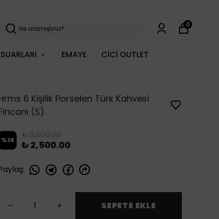
0
SUARLARI
EMAYE
CİCİ OUTLET
Hrms 6 Kişilik Porselen Türk Kahvesi
Fincanı (S)
₺ 2,900.00
%
14
₺ 2,500.00
Paylaş
:
SEPETE EKLE