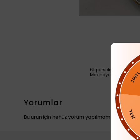
6lı porselen Türk kahve
Makinaya uygundur
100TL
Yorumlar
75TL
Bu ürün için henüz yorum yapılmamış.