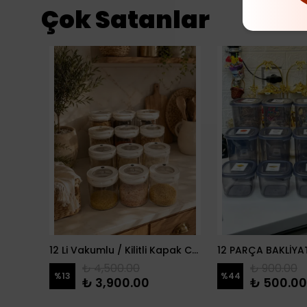
Çok Satanlar
2 Li Porselen Vakumlu Manolya Yağdanlık
12 Li Vakumlu / Kilitli Kapak Cam Erzak Kabı / Kavanoz
₺ 4,500.00
₺ 900.00
%
13
%
44
₺ 3,900.00
₺ 500.00