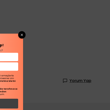
p!
n?
ri amaçlarla
ilmesine izin
Yorum Yap
dınlatma Metni
a tarafınızca
inden
rum.