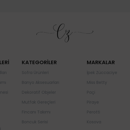
LERİ
KATEGORİLER
MARKALAR
ları
Sofra Ürünleri
İpek Züccaciye
ımı
Banyo Aksesuarları
Miss Betty
mesi
Dekoratif Objeler
Paçi
Mutfak Gereçleri
Piraye
a
Fincanı Takımı
Perotti
Boncuk Serisi
Kosova
i