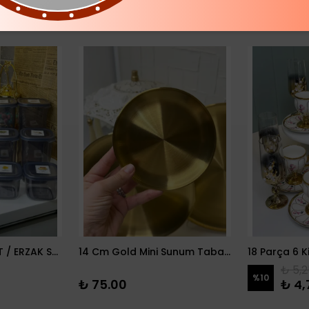
12 PARÇA BAKLİYAT / ERZAK SETİ
14 Cm Gold Mini Sunum Tabağı
₺ 5,2
%
10
₺ 75.00
₺ 4,