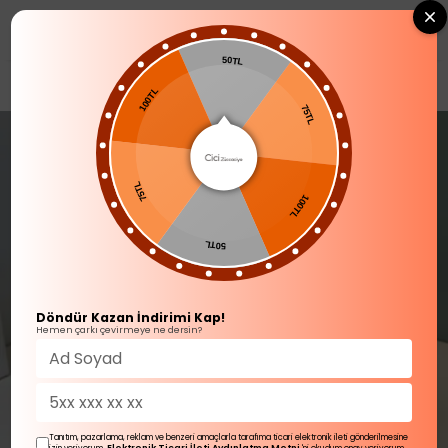
0
50TL
SOFRA ÜRÜNLERİ
Kahve Fincanı Takımı
100TL
75TL
75TL
100TL
50TL
Döndür Kazan İndirimi Kap!
Hemen çarkı çevirmeye ne dersin?
Tanıtım, pazarlama, reklam ve benzeri amaçlarla tarafıma ticari elektronik ileti gönderilmesine