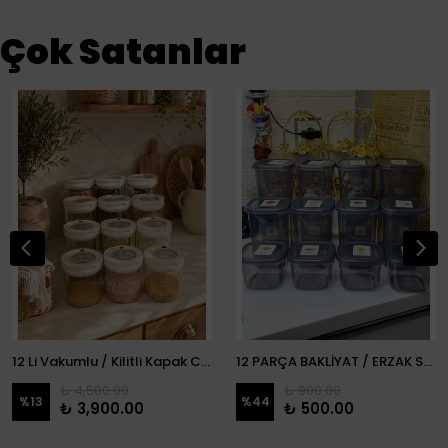
Çok Satanlar
12 Li Vakumlu / Kilitli Kapak Cam Erzak Kabı / Kavanoz
12 PARÇA BAKLİYAT / ERZAK SETİ
₺ 4,500.00
₺ 900.00
%
13
%
44
₺ 3,900.00
₺ 500.00