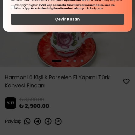
Elektronik Ticari İleti Aydınlatma Metni
izin veriyorum.
'ni okudum onay veriyorum.
KVKK kapsamında tarafınızca korunmasını, sms ve
Paylaştığım bilgilerin
WhatsApp üzerinden bilgilendirmeleri almayı
kabul ediyorum.
Çevir Kazan
Harmoni 6 Kişilik Porselen El Yapımı Türk
Kahvesi Fincanı
₺ 3,500.00
%
17
₺ 2,900.00
Paylaş
: