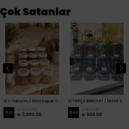
Çok Satanlar
12 Li Vakumlu / Kilitli Kapak Cam Erzak Kabı / Kavanoz
12 PARÇA BAKLİYAT / ERZAK SETİ
₺ 4,500.00
₺ 900.00
%
13
%
44
₺ 3,900.00
₺ 500.00