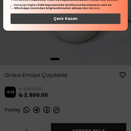
Elektronik Ticari İleti Aydınlatma Metni
izin veriyorum.
'ni okudum onay veriyorum.
KVKK kapsamında tarafınızca korunmasını, sms ve
Paylaştığım bilgilerin
WhatsApp üzerinden bilgilendirmeleri almayı
kabul ediyorum.
Çevir Kazan
Grace Emaye Çaydanlık
₺ 2,900.00
%
14
₺ 2,500.00
Paylaş
: