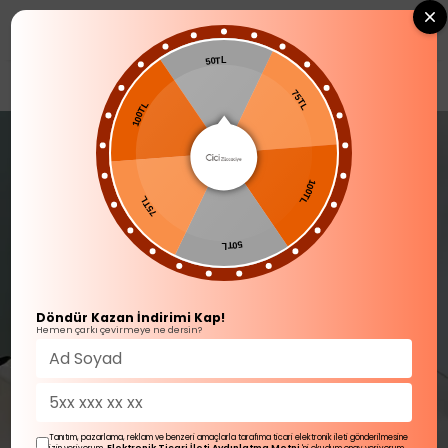
0
50TL
TÜM ÜRÜNLER
100TL
75TL
75TL
100TL
50TL
Döndür Kazan İndirimi Kap!
Hemen çarkı çevirmeye ne dersin?
Tanıtım, pazarlama, reklam ve benzeri amaçlarla tarafıma ticari elektronik ileti gönderilmesine