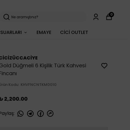
0
SUARLARI
EMAYE
CİCİ OUTLET
CİCİZÜCCACİYE
Gold Düğmeli 6 Kişilik Türk Kahvesi
Fincanı
Ürün Kodu
:
KHVFNCNTKM0010
₺ 2,200.00
Paylaş
: