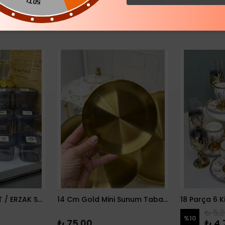
50TL
12 PARÇA BAKLİYAT / ERZAK SETİ
14 Cm Gold Mini Sunum Tabağı
₺ 5,2
%
10
₺ 75.00
₺ 4,