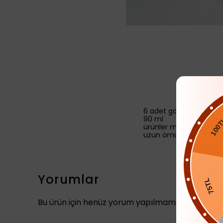
6 adet gold detaylı Tü
90 ml
ürünler makinada düşü
uzun ömürlü olması içi
100TL
Yorumlar
75T
Bu ürün için henüz yorum yapılmamış.