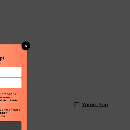
p!
n?
ri amaçlarla
ilmesine izin
dınlatma Metni
Yorum Yap
a tarafınızca
inden
rum.