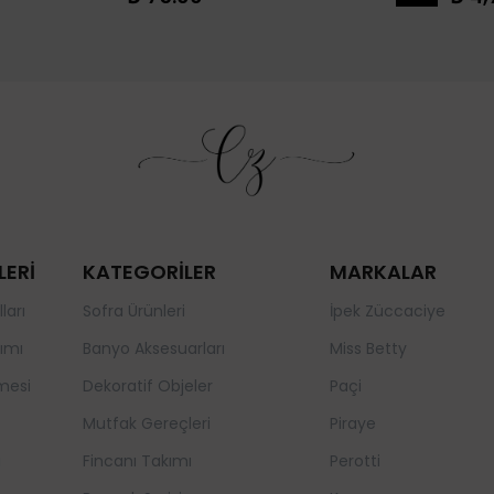
LERİ
KATEGORİLER
MARKALAR
ları
Sofra Ürünleri
İpek Züccaciye
ımı
Banyo Aksesuarları
Miss Betty
mesi
Dekoratif Objeler
Paçi
Mutfak Gereçleri
Piraye
a
Fincanı Takımı
Perotti