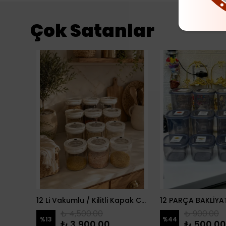
Çok Satanlar
danlık
12 Li Vakumlu / Kilitli Kapak Cam Erzak Kabı / Kavanoz
₺ 4,500.00
₺ 900.00
%
13
%
44
₺ 3,900.00
₺ 500.00