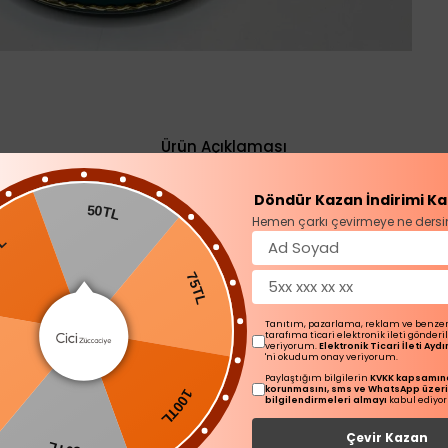
Ürün Açıklaması
Döndür Kazan İndirimi Ka
50TL
rk kahvesi fincanı
Hemen çarkı çevirmeye ne dersi
75TL
k ısıda yıkamaya uygundur
n elde yıkama önerilmektedir
Tanıtım, pazarlama, reklam ve benze
tarafıma ticari elektronik ileti gönder
veriyorum.
Elektronik Ticari İleti Ay
100TL
'ni okudum onay veriyorum.
Paylaştığım bilgilerin
KVKK kapsamınd
korunmasını, sms ve WhatsApp üzer
L
bilgilendirmeleri almayı
kabul ediyo
Çevir Kazan