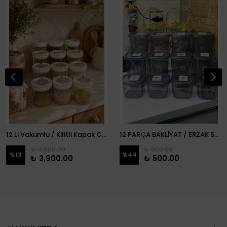
12 Li Vakumlu / Kilitli Kapak Cam Erzak Kabı / Kavanoz
12 PARÇA BAKLİYAT / ERZAK SETİ
₺ 4,500.00
₺ 900.00
%
13
%
44
₺ 3,900.00
₺ 500.00