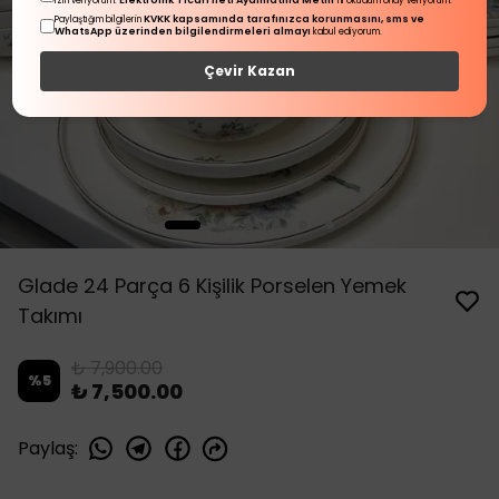
Elektronik Ticari İleti Aydınlatma Metni
izin veriyorum.
'ni okudum onay veriyorum.
KVKK kapsamında tarafınızca korunmasını, sms ve
Paylaştığım bilgilerin
WhatsApp üzerinden bilgilendirmeleri almayı
kabul ediyorum.
Çevir Kazan
Glade 24 Parça 6 Kişilik Porselen Yemek
Takımı
₺ 7,900.00
%
5
₺ 7,500.00
Paylaş
: