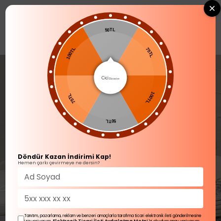
0
50TL
SOFRA ÜRÜNLERİ
Yemek Takımı
100TL
75TL
75TL
100TL
50TL
Döndür Kazan İndirimi Kap!
Hemen çarkı çevirmeye ne dersin?
Tanıtım, pazarlama, reklam ve benzeri amaçlarla tarafıma ticari elektronik ileti gönderilmesine