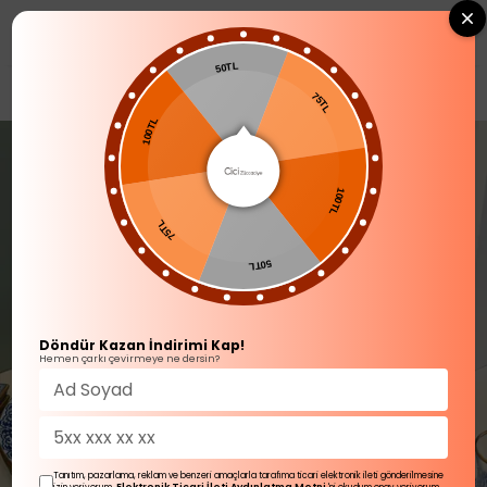
0
50TL
SOFRA ÜRÜNLERİ
Kahvaltı Takımı
75TL
100TL
100TL
75TL
50TL
Döndür Kazan İndirimi Kap!
Hemen çarkı çevirmeye ne dersin?
Tanıtım, pazarlama, reklam ve benzeri amaçlarla tarafıma ticari elektronik ileti gönderilmesine