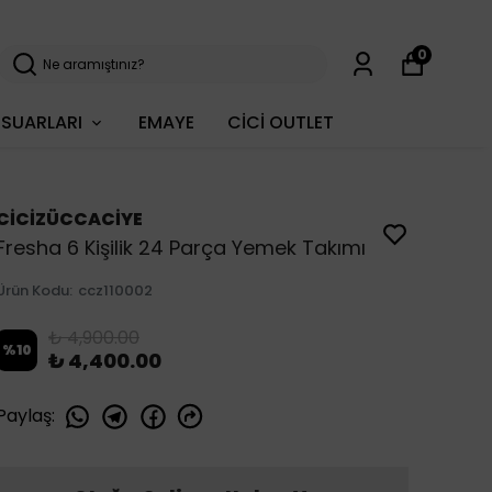
0
SUARLARI
EMAYE
CİCİ OUTLET
CİCİZÜCCACİYE
Fresha 6 Kişilik 24 Parça Yemek Takımı
Ürün Kodu
:
ccz110002
₺ 4,900.00
%
10
₺ 4,400.00
Paylaş
: