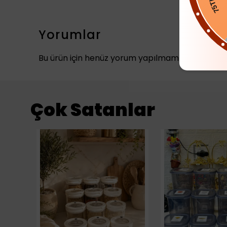
75
Yorumlar
Bu ürün için henüz yorum yapılmamış.
Çok Satanlar