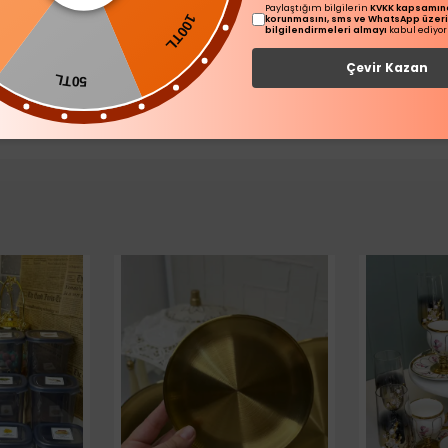
100TL
Paylaştığım bilgilerin
KVKK kapsamınd
korunmasını, sms ve WhatsApp üzer
TL
bilgilendirmeleri almayı
kabul ediyo
Çevir Kazan
50TL