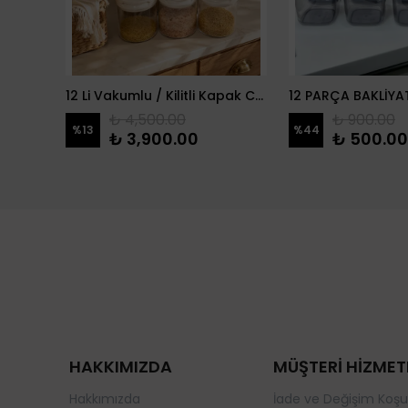
danlık
12 Li Vakumlu / Kilitli Kapak Cam Erzak Kabı / Kavanoz
₺ 4,500.00
₺ 900.00
%
13
%
44
₺ 3,900.00
₺ 500.00
HAKKIMIZDA
MÜŞTERİ HİZMET
Hakkımızda
İade ve Değişim Koşul