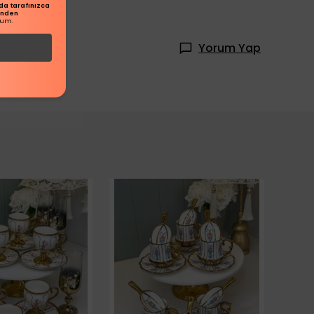
a tarafınızca
inden
rum.
Yorum Yap