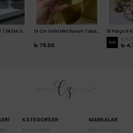
12 PARÇA BAKLİYAT / ERZAK SETİ
14 Cm Gold Mini Sunum Tabağı
₺ 5,2
%
10
₺ 75.00
₺ 4,
LERİ
KATEGORİLER
MARKALAR
ları
Sofra Ürünleri
İpek Züccaciye