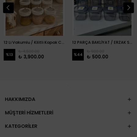
12 Li Vakumlu / Kilitli Kapak Cam Erzak Kabı / Kavanoz
12 PARÇA BAKLİYAT / ERZAK SETİ
₺ 4,500.00
₺ 900.00
%
13
%
44
₺ 3,900.00
₺ 500.00
HAKKIMIZDA
MÜŞTERİ HİZMETLERİ
KATEGORİLER