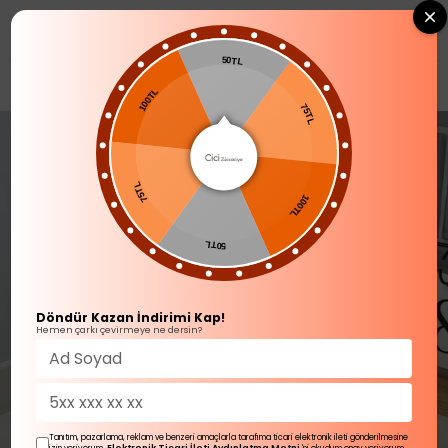
0
50TL
SOFRA ÜRÜNLERİ
Kahve Yanı Su Bardağı
100TL
75TL
75TL
100TL
50TL
Döndür Kazan İndirimi Kap!
Hemen çarkı çevirmeye ne dersin?
Tanıtım, pazarlama, reklam ve benzeri amaçlarla tarafıma ticari elektronik ileti gönderilmesine