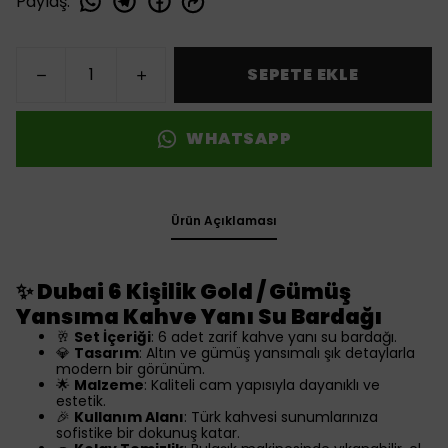
Paylaş
:
SEPETE EKLE
WHATSAPP
Ürün Açıklaması
✨
Dubai 6 Kişilik Gold / Gümüş
Yansıma Kahve Yanı Su Bardağı
🥂
Set İçeriği
: 6 adet zarif kahve yanı su bardağı.
💎
Tasarım
: Altın ve gümüş yansımalı şık detaylarla
modern bir görünüm.
🌟
Malzeme
: Kaliteli cam yapısıyla dayanıklı ve
estetik.
🎉
Kullanım Alanı
: Türk kahvesi sunumlarınıza
sofistike bir dokunuş katar.