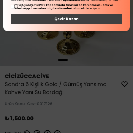
Elektronik Ticari İleti Aydınlatma Metni
izin veriyorum.
'ni okudum onay veriyorum.
KVKK kapsamında tarafınızca korunmasını, sms ve
Paylaştığım bilgilerin
WhatsApp üzerinden bilgilendirmeleri almayı
kabul ediyorum.
Çevir Kazan
CİCİZÜCCACİYE
Sandra 6 Kişilik Gold / Gümüş Yansıma
Kahve Yanı Su Bardağı
Ürün Kodu
:
Ccz-0017126
₺ 1,500.00