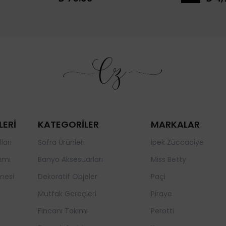
LERİ
KATEGORİLER
MARKALAR
ları
Sofra Ürünleri
İpek Züccaciye
ımı
Banyo Aksesuarları
Miss Betty
mesi
Dekoratif Objeler
Paçi
Mutfak Gereçleri
Piraye
a
Fincanı Takımı
Perotti