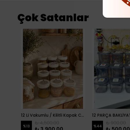
Çok Satanlar
2 Li Zeytin Model Çeşmeli Yağdanlık
12 Li Vakumlu / Kilitli Kapak Cam Erzak Kabı / Kavanoz
₺ 4,500.00
₺ 900.00
%
13
%
44
₺ 3,900.00
₺ 500.00