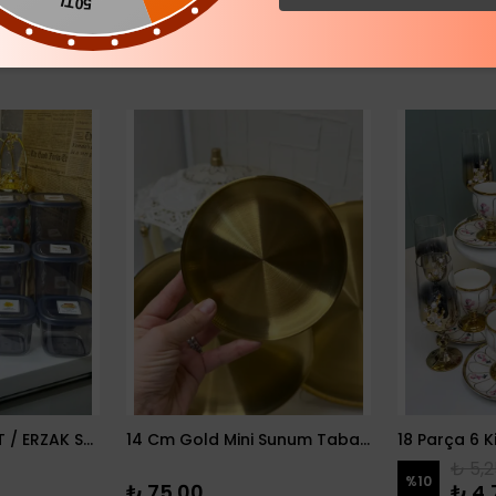
50TL
12 PARÇA BAKLİYAT / ERZAK SETİ
14 Cm Gold Mini Sunum Tabağı
₺ 5,2
%
10
₺ 75.00
₺ 4,