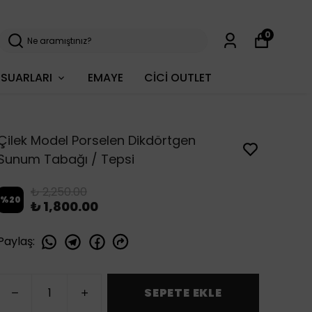
0
SUARLARI
EMAYE
CİCİ OUTLET
Çilek Model Porselen Dikdörtgen
Sunum Tabağı / Tepsi
₺ 2,250.00
%
20
₺ 1,800.00
Paylaş
:
SEPETE EKLE