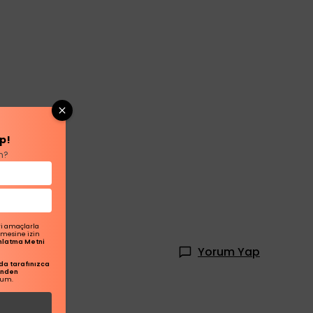
p!
n?
ri amaçlarla
ilmesine izin
dınlatma Metni
Yorum Yap
a tarafınızca
inden
rum.