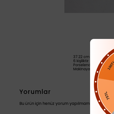
37.22 cm
6 kişiliktir
Porselendir
100TL
Makinaya uygundur
Yorumlar
75T
Bu ürün için henüz yorum yapılmamış.