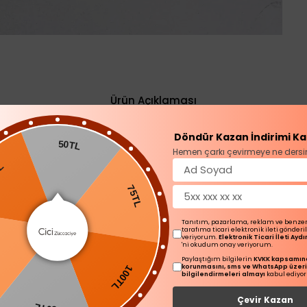
Ürün Açıklaması
Döndür Kazan İndirimi Ka
50TL
Hemen çarkı çevirmeye ne dersi
75TL
Tanıtım, pazarlama, reklam ve benze
tarafıma ticari elektronik ileti gönder
veriyorum.
Elektronik Ticari İleti Ay
'ni okudum onay veriyorum.
100TL
Paylaştığım bilgilerin
KVKK kapsamınd
L
korunmasını, sms ve WhatsApp üzer
bilgilendirmeleri almayı
kabul ediyo
Çevir Kazan