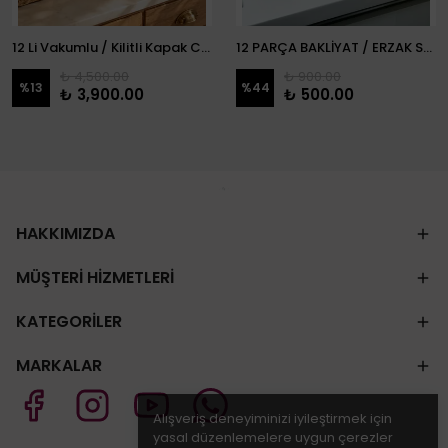
12 Li Vakumlu / Kilitli Kapak Cam Erzak Kabı / Kavanoz
12 PARÇA BAKLİYAT / ERZAK SETİ
₺ 4,500.00
₺ 900.00
%
13
%
44
₺ 3,900.00
₺ 500.00
HAKKIMIZDA
MÜŞTERİ HİZMETLERİ
KATEGORİLER
MARKALAR
Alışveriş deneyiminizi iyileştirmek için
yasal düzenlemelere uygun çerezler