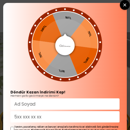
0
50TL
YENİ GELENLER
100TL
75TL
75TL
100TL
50TL
Döndür Kazan İndirimi Kap!
Hemen çarkı çevirmeye ne dersin?
Tanıtım, pazarlama, reklam ve benzeri amaçlarla tarafıma ticari elektronik ileti gönderilmesine