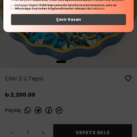
Elektronik Ticari İleti Aydınlatma Metni
izin veriyorum.
'ni okudum onay veriyorum.
KVKK kapsamında tarafınızca korunmasını, sms ve
Paylaştığım bilgilerin
WhatsApp üzerinden bilgilendirmeleri almayı
kabul ediyorum.
Çevir Kazan
Chic 2 Li Tepsi
₺ 2,200.00
Paylaş
:
SEPETE EKLE