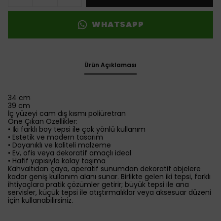
WHATSAPP
Ürün Açıklaması
34 cm
39 cm
İç yüzeyi cam dış kısmı poliüretran
Öne Çıkan Özellikler:
• İki farklı boy tepsi ile çok yönlü kullanım
• Estetik ve modern tasarım
• Dayanıklı ve kaliteli malzeme
• Ev, ofis veya dekoratif amaçlı ideal
• Hafif yapısıyla kolay taşıma
Kahvaltıdan çaya, aperatif sunumdan dekoratif objelere
kadar geniş kullanım alanı sunar. Birlikte gelen iki tepsi, farklı
ihtiyaçlara pratik çözümler getirir; büyük tepsi ile ana
servisler, küçük tepsi ile atıştırmalıklar veya aksesuar düzeni
için kullanabilirsiniz.