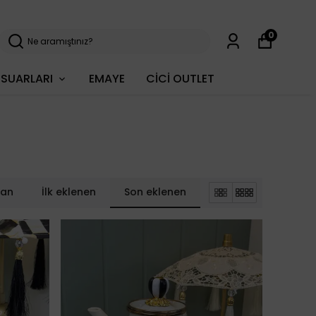
0
SUARLARI
EMAYE
CİCİ OUTLET
lan
İlk eklenen
Son eklenen