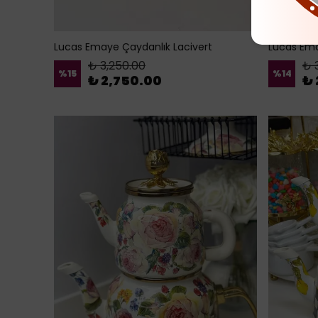
Lucas Emaye Çaydanlık Lacivert
Lucas Ema
₺ 3,250.00
₺ 
%
15
%
14
₺ 2,750.00
₺ 