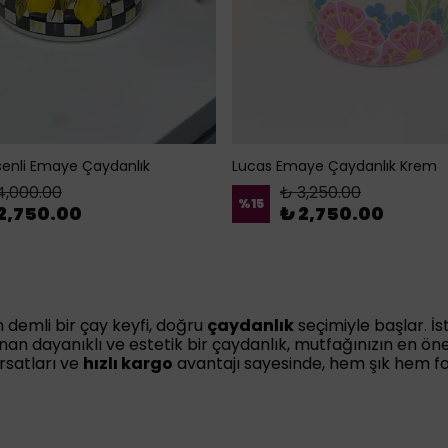
enli Emaye Çaydanlık
Lucas Emaye Çaydanlık Krem
4,000.00
₺ 3,250.00
%
15
2,750.00
₺ 2,750.00
 demli bir çay keyfi, doğru
çaydanlık
seçimiyle başlar. İs
sunan dayanıklı ve estetik bir çaydanlık, mutfağınızın en ö
ırsatları ve
hızlı kargo
avantajı sayesinde, hem şık hem fo