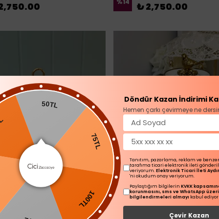
%
14
2,750.00
₺ 2,750.00
Döndür Kazan İndirimi Ka
50TL
Hemen çarkı çevirmeye ne dersi
75TL
Tanıtım, pazarlama, reklam ve benze
tarafıma ticari elektronik ileti gönder
veriyorum.
Elektronik Ticari İleti Ay
100TL
'ni okudum onay veriyorum.
Paylaştığım bilgilerin
KVKK kapsamınd
korunmasını, sms ve WhatsApp üzer
TL
bilgilendirmeleri almayı
kabul ediyo
Çevir Kazan