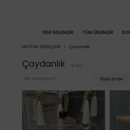
YENİ GELENLER
TÜM ÜRÜNLER
SOF
MUTFAK GEREÇLERİ
Çaydanlık
Çaydanlık
16
ürün
Fiyat artan