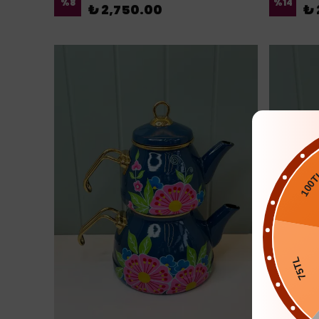
%
8
%
14
₺ 2,750.00
₺ 
100TL
75