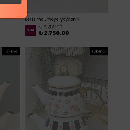
Belissima Emaye Çaydanlık
₺ 3,200.00
%
14
₺ 2,750.00
Tükendi
Tükendi