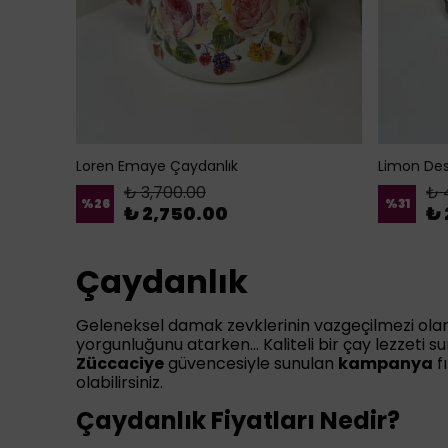
Loren Emaye Çaydanlık
Limon Des
₺ 3,700.00
₺ 
%
26
%
31
₺ 2,750.00
₺ 
Çaydanlık
Geleneksel damak zevklerinin vazgeçilmezi olan
yorgunluğunu atarken... Kaliteli bir çay lezzeti 
Züccaciye
güvencesiyle sunulan
kampanya
f
olabilirsiniz.
Çaydanlık Fiyatları Nedir?