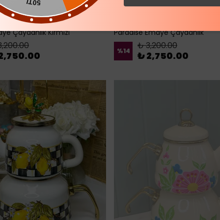
50TL
ye Çaydanlık Kırmızı
Paradise Emaye Çaydanlık
3,200.00
₺ 3,200.00
%
14
2,750.00
₺ 2,750.00