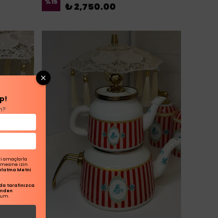
%
15
₺ 2,750.00
p!
n?
ri amaçlarla
ilmesine izin
dınlatma Metni
a tarafınızca
inden
rum.