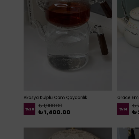
Akasya Kulplu Cam Çaydanlık
Grace Em
₺ 1,900.00
₺ 
%
26
%
14
₺ 1,400.00
₺ 