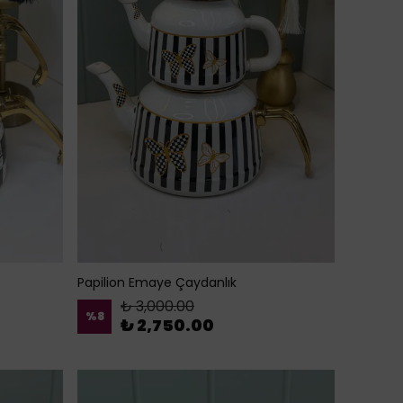
Papilion Emaye Çaydanlık
₺ 3,000.00
%
8
₺ 2,750.00