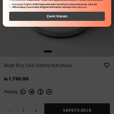
Elektronik Ticari İleti Aydınlatma Metni
izin veriyorum.
'ni okudum onay veriyorum.
KVKK kapsamında tarafınızca korunmasını, sms ve
Paylaştığım bilgilerin
WhatsApp üzerinden bilgilendirmeleri almayı
kabul ediyorum.
Çevir Kazan
Büyk Boy Oxo Salata Kurutucu
₺ 1,750.00
Paylaş
:
SEPETE EKLE