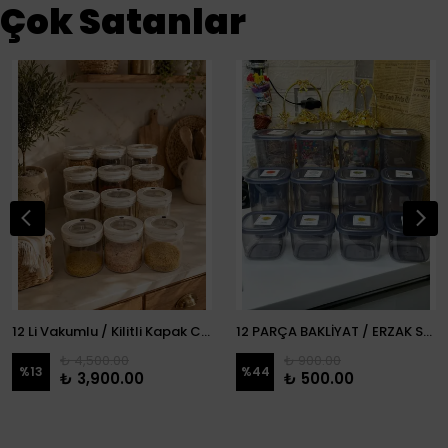
Çok Satanlar
12 Li Vakumlu / Kilitli Kapak Cam Erzak Kabı / Kavanoz
12 PARÇA BAKLİYAT / ERZAK SETİ
₺ 4,500.00
₺ 900.00
%
13
%
44
₺ 3,900.00
₺ 500.00