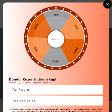
0
50TL
YENİ GELENLER
100TL
75TL
75TL
100TL
50TL
Döndür Kazan İndirimi Kap!
Hemen çarkı çevirmeye ne dersin?
Tanıtım, pazarlama, reklam ve benzeri amaçlarla tarafıma ticari elektronik ileti gönderilmesine