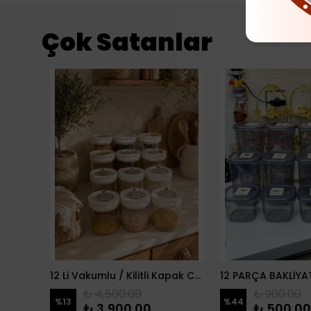
Çok Satanlar
2 Li Zeytin Model Çeşmeli Yağdanlık
12 Li Vakumlu / Kilitli Kapak Cam Erzak Kabı / Kavanoz
₺ 4,500.00
₺ 900.00
%
13
%
44
₺ 3,900.00
₺ 500.00