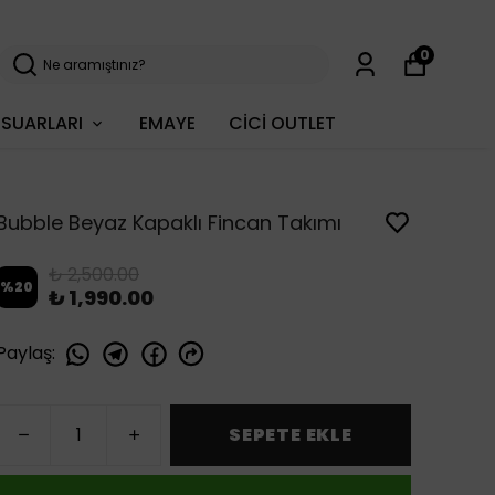
0
SUARLARI
EMAYE
CİCİ OUTLET
Bubble Beyaz Kapaklı Fincan Takımı
₺ 2,500.00
%
20
₺ 1,990.00
Paylaş
:
SEPETE EKLE