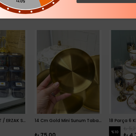
50TL
12 PARÇA BAKLİYAT / ERZAK SETİ
14 Cm Gold Mini Sunum Tabağı
₺ 5,2
%
10
₺ 75.00
₺ 4,