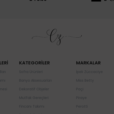
LERİ
KATEGORİLER
MARKALAR
ları
Sofra Ürünleri
İpek Züccaciye
ımı
Banyo Aksesuarları
Miss Betty
mesi
Dekoratif Objeler
Paçi
Mutfak Gereçleri
Piraye
a
Fincanı Takımı
Perotti