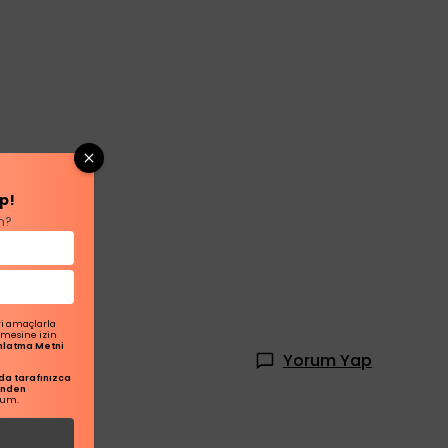
p!
n?
ri amaçlarla
ilmesine izin
dınlatma Metni
Yorum Yap
a tarafınızca
inden
rum.