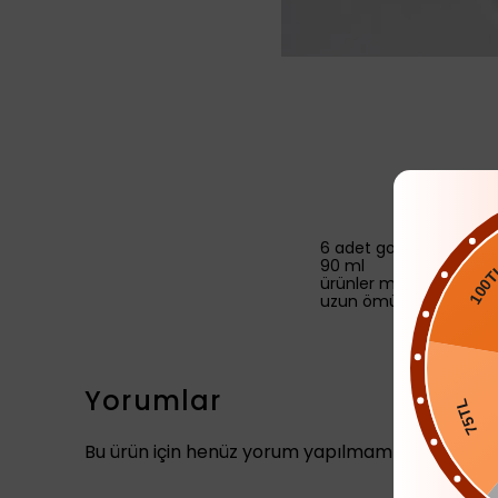
6 adet gold detaylı bu
90 ml
ürünler makinada düşü
100TL
uzun ömürlü olması içi
Yorumlar
75T
Bu ürün için henüz yorum yapılmamış.