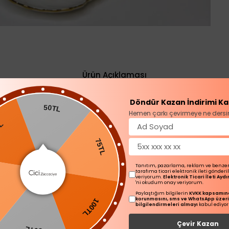
Ürün Açıklaması
Döndür Kazan İndirimi Ka
50TL
bble Türk Kahvesi Fincanı
Hemen çarkı çevirmeye ne dersi
75TL
k ısıda yıkamaya uygundur
n elde yıkama önerilmektedir
Tanıtım, pazarlama, reklam ve benze
tarafıma ticari elektronik ileti gönder
veriyorum.
Elektronik Ticari İleti Ay
'ni okudum onay veriyorum.
100TL
Paylaştığım bilgilerin
KVKK kapsamınd
korunmasını, sms ve WhatsApp üzer
L
bilgilendirmeleri almayı
kabul ediyo
Çevir Kazan