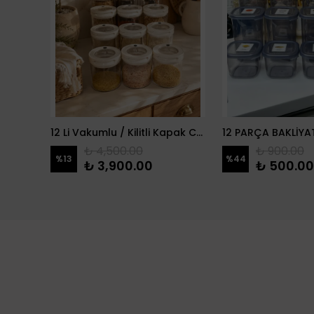
2 Li Zeytin Model Çeşmeli Yağdanlık
12 Li Vakumlu / Kilitli Kapak Cam Erzak Kabı / Kavanoz
₺ 4,500.00
₺ 900.00
%
13
%
44
₺ 3,900.00
₺ 500.00