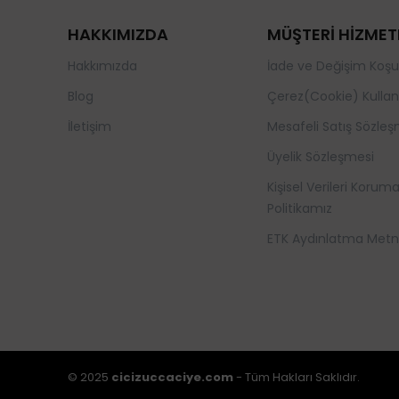
HAKKIMIZDA
MÜŞTERİ HİZMET
Hakkımızda
İade ve Değişim Koşul
Blog
Çerez(Cookie) Kullan
İletişim
Mesafeli Satış Sözleş
Üyelik Sözleşmesi
Kişisel Verileri Korum
Politikamız
ETK Aydınlatma Metn
© 2025
cicizuccaciye.com
- Tüm Hakları Saklıdır.