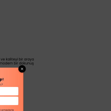
 ve kaliteyi bir araya
e modern bir dokunuş
p!
n?
ri amaçlarla