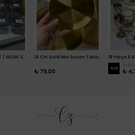
12 PARÇA BAKLİYAT / ERZAK SETİ
14 Cm Gold Mini Sunum Tabağı
₺ 5,2
%
10
₺ 75.00
₺ 4,