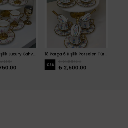
18 Parça 6 Kişilik Luxury Kahve Sunum Seti
18 Parça 6 Kişilik Porselen Türk Kahvesi Fincanı & Drajelik
2 Katl
50.00
₺ 3,900.00
%
36
750.00
₺ 2,500.00
₺ 47