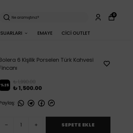
0
SUARLARI
EMAYE
CİCİ OUTLET
Bolera 6 Kişilik Porselen Türk Kahvesi
Fincanı
₺ 1,990.00
%
25
₺ 1,500.00
Paylaş
:
SEPETE EKLE