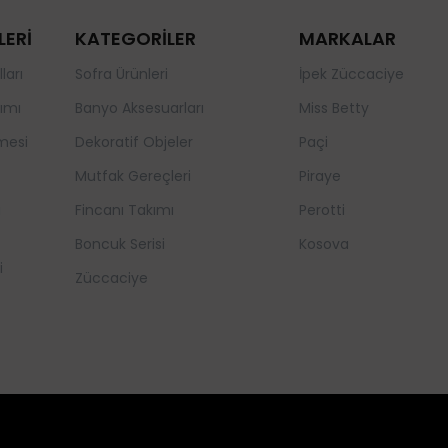
LERİ
KATEGORİLER
MARKALAR
ları
Sofra Ürünleri
İpek Züccaciye
ımı
Banyo Aksesuarları
Miss Betty
mesi
Dekoratif Objeler
Paçi
Mutfak Gereçleri
Piraye
a
Fincanı Takımı
Perotti
Boncuk Serisi
Kosova
i
Züccaciye