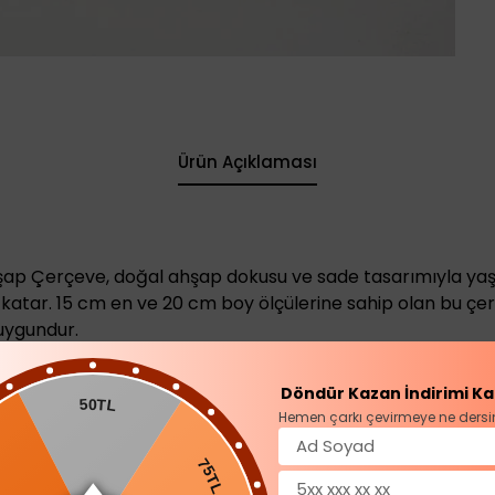
Ürün Açıklaması
p Çerçeve, doğal ahşap dokusu ve sade tasarımıyla yaş
a katar. 15 cm en ve 20 cm boy ölçülerine sahip olan bu ç
 uygundur.
korasyon tarzına uyum sağlayan tasarımı sayesinde salon
kla kullanılabilir. Doğal ahşap çerçevesi sayesinde hem 
Döndür Kazan İndirimi Ka
50TL
m sağlar.
Hemen çarkı çevirmeye ne dersi
 ömürlü kullanım sunar. Sevdiklerinizle olan özel anılarını
lternatifi olarak tercih edebilirsiniz.
75TL