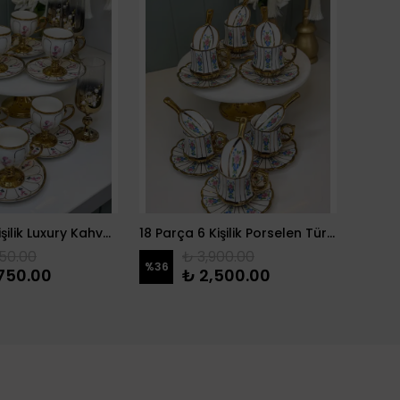
18 Parça 6 Kişilik Luxury Kahve Sunum Seti
18 Parça 6 Kişilik Porselen Türk Kahvesi Fincanı & Drajelik
2 Katl
50.00
₺ 3,900.00
%
36
750.00
₺ 2,500.00
₺ 47