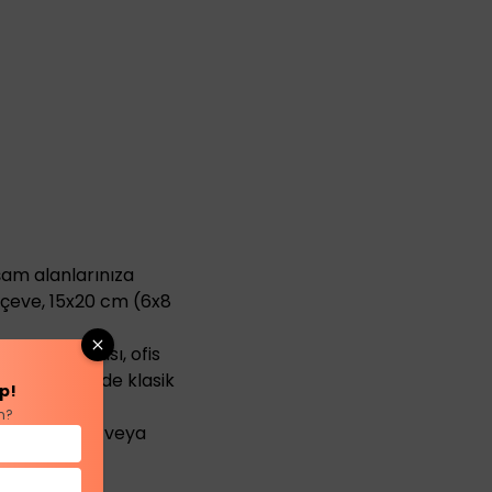
am alanlarınıza
erçeve, 15x20 cm (6x8
, yatak odası, ofis
modern hem de klasik
p!
n?
zı sergilemek veya