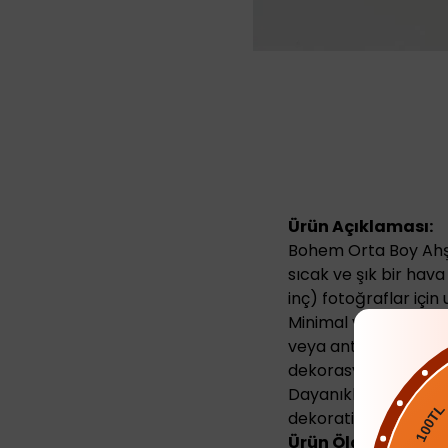
Ürün Açıklaması:
Bohem Orta Boy Ahşa
sıcak ve şık bir hav
inç) fotoğraflar için
Minimal ve bohem de
veya antrede rahatlı
dekorasyonlara uyu
Dayanıklı yapısı uzun
100TL
dekoratif bir hediye a
Ürün Ölçüleri: