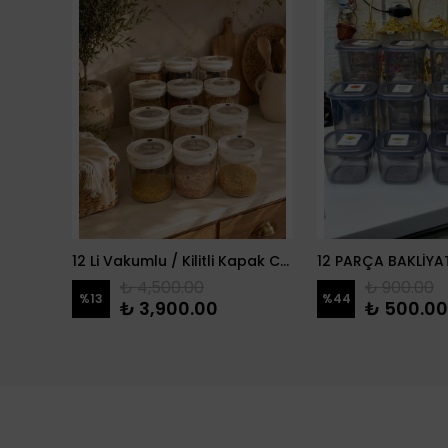
2 Li Porselen Vakumlu Manolya Yağdanlık
12 Li Vakumlu / Kilitli Kapak Cam Erzak Kabı / Kavanoz
₺ 4,500.00
₺ 900.00
%
13
%
44
₺ 3,900.00
₺ 500.00