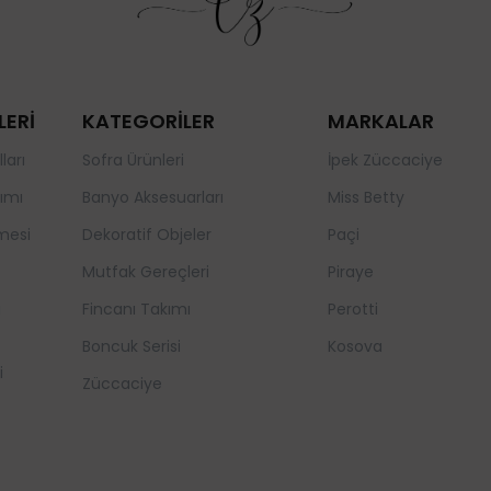
LERİ
KATEGORİLER
MARKALAR
ları
Sofra Ürünleri
İpek Züccaciye
ımı
Banyo Aksesuarları
Miss Betty
mesi
Dekoratif Objeler
Paçi
Mutfak Gereçleri
Piraye
a
Fincanı Takımı
Perotti
Boncuk Serisi
Kosova
i
Züccaciye