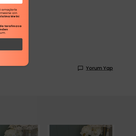
ri amaçlarla
ilmesine izin
dınlatma Metni
a tarafınızca
inden
rum.
Yorum Yap