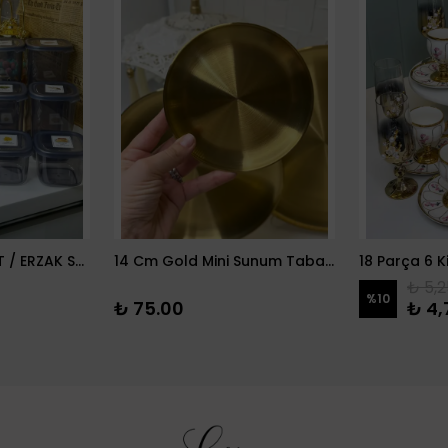
12 PARÇA BAKLİYAT / ERZAK SETİ
14 Cm Gold Mini Sunum Tabağı
₺ 5,2
%
10
₺ 75.00
₺ 4,