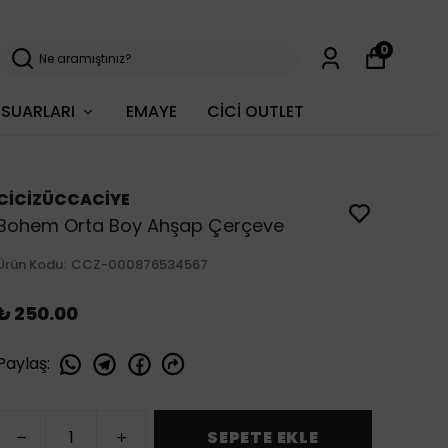
0
SUARLARI
EMAYE
CİCİ OUTLET
CİCİZÜCCACİYE
Bohem Orta Boy Ahşap Çerçeve
Ürün Kodu
:
CCZ-000876534567
₺ 250.00
Paylaş
:
SEPETE EKLE