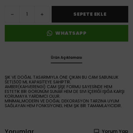
SEPETE EKLE
WHATSAPP
Ürün Açıklaması
ŞIK VE DOĞAL TASARIMIYLA ÖNE ÇIKAN BU CAM SABUNLUK
SETİ,500 ML KAPASİTEYE SAHİPTİR.
AMBER(KAHVERENGİ) CAM ŞİŞE FORMU SAYESİNDE HEM
ESTETİK BİR GÖRÜNÜM SUNAR HEM DE SIVI İÇERİĞİ IŞIĞA KARŞI
KORUMAYA YARDIMCI OLUR.
MİNİMAL,MODERN VE DOĞAL DEKORASYON TARZINA UYUM
SAĞLAYAN HEM FONKSİYONEL HEM ŞIK BİR TAMAMLAYICIDIR.
Yorumlar
Yorum Yap