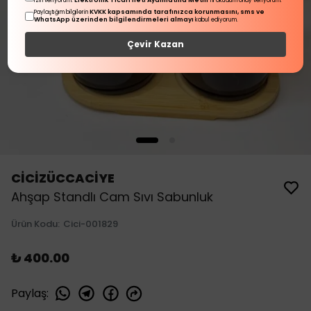
Elektronik Ticari İleti Aydınlatma Metni
izin veriyorum.
'ni okudum onay veriyorum.
KVKK kapsamında tarafınızca korunmasını, sms ve
Paylaştığım bilgilerin
WhatsApp üzerinden bilgilendirmeleri almayı
kabul ediyorum.
Çevir Kazan
CİCİZÜCCACİYE
Ahşap Standlı Cam Sıvı Sabunluk
Ürün Kodu
:
Cici-001829
₺ 400.00
Paylaş
: