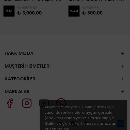
₺ 4,500.00
₺ 900.00
%
13
%
44
₺ 3,900.00
₺ 500.00
HAKKIMIZDA
MÜŞTERİ HİZMETLERİ
KATEGORİLER
MARKALAR
Alışveriş deneyiminizi iyileştirmek için
yasal düzenlemelere uygun çerezler
(cookies) kullanıyoruz. Detaylı bilgiye
Gizlilik ve Çerez Politikası
sayfamızdan
erişebilirsiniz.