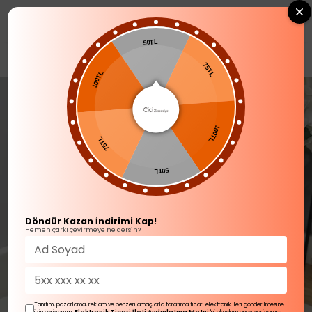
0
50TL
BANYO AKSESUARLARI
100TL
75TL
75TL
100TL
50TL
Döndür Kazan İndirimi Kap!
Hemen çarkı çevirmeye ne dersin?
Tanıtım, pazarlama, reklam ve benzeri amaçlarla tarafıma ticari elektronik ileti gönderilmesine