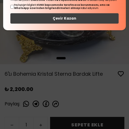
Elektronik Ticari İleti Aydınlatma Metni
izin veriyorum.
'ni okudum onay veriyorum.
KVKK kapsamında tarafınızca korunmasını, sms ve
Paylaştığım bilgilerin
WhatsApp üzerinden bilgilendirmeleri almayı
kabul ediyorum.
Çevir Kazan
6'Lı Bohemia Kristal Sterna Bardak Lifte
₺ 2,200.00
Paylaş
:
SEPETE EKLE