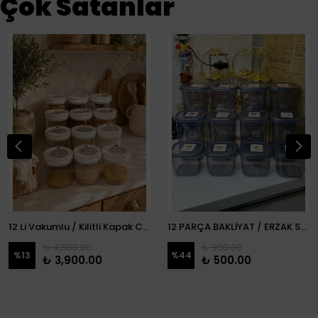
Çok Satanlar
12 Li Vakumlu / Kilitli Kapak Cam Erzak Kabı / Kavanoz
12 PARÇA BAKLİYAT / ERZAK SETİ
₺ 4,500.00
₺ 900.00
%
13
%
44
₺ 3,900.00
₺ 500.00