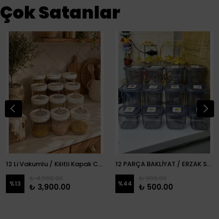
Çok Satanlar
12 Li Vakumlu / Kilitli Kapak Cam Erzak Kabı / Kavanoz
12 PARÇA BAKLİYAT / ERZAK SETİ
₺ 4,500.00
₺ 900.00
%
13
%
44
₺ 3,900.00
₺ 500.00