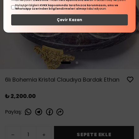
Elektronik Ticari İleti Aydınlatma Metni
izin veriyorum.
'ni okudum onay veriyorum.
KVKK kapsamında tarafınızca korunmasını, sms ve
Paylaştığım bilgilerin
WhatsApp üzerinden bilgilendirmeleri almayı
kabul ediyorum.
Çevir Kazan
6lı Bohemia Kristal Claudıya Bardak Ethan
₺ 2,200.00
Paylaş
:
SEPETE EKLE