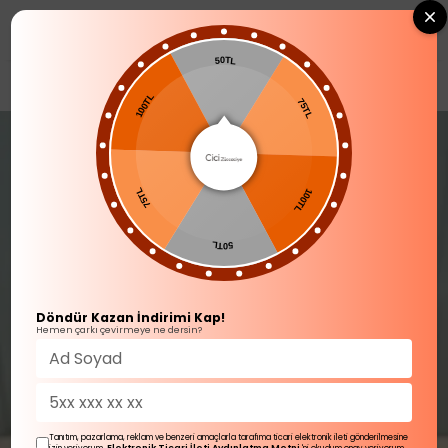
0
50TL
SOFRA ÜRÜNLERİ
Kahve Yanı Su Bardağı
100TL
75TL
75TL
100TL
50TL
Döndür Kazan İndirimi Kap!
Hemen çarkı çevirmeye ne dersin?
Tanıtım, pazarlama, reklam ve benzeri amaçlarla tarafıma ticari elektronik ileti gönderilmesine