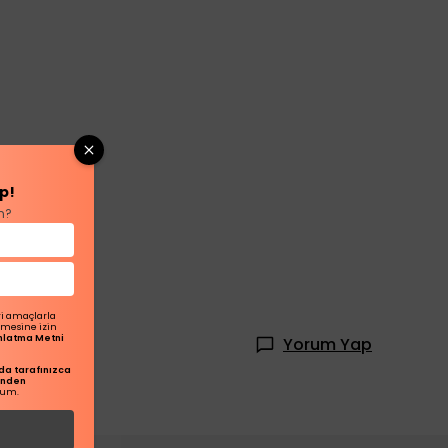
p!
n?
ri amaçlarla
ilmesine izin
dınlatma Metni
Yorum Yap
a tarafınızca
inden
rum.