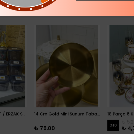
12 PARÇA BAKLİYAT / ERZAK SETİ
14 Cm Gold Mini Sunum Tabağı
₺ 5,2
%
10
₺ 75.00
₺ 4,