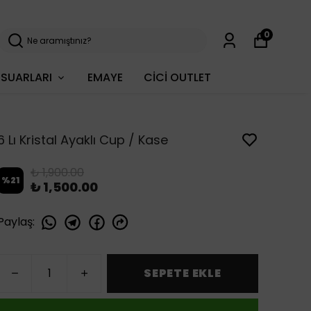
0
SUARLARI
EMAYE
CİCİ OUTLET
6 Lı Kristal Ayaklı Cup / Kase
₺ 1,900.00
%
21
₺ 1,500.00
Paylaş
:
SEPETE EKLE