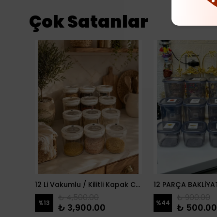
Çok Satanlar
2 Li Porselen Vakumlu Manolya Yağdanlık
12 Li Vakumlu / Kilitli Kapak Cam Erzak Kabı / Kavanoz
₺ 4,500.00
₺ 900.00
%
13
%
44
₺ 3,900.00
₺ 500.00