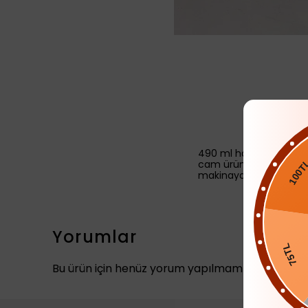
490 ml hacme sahiptir
cam üründür
makinaya uygundur
100TL
Yorumlar
75TL
Bu ürün için henüz yorum yapılmamış.