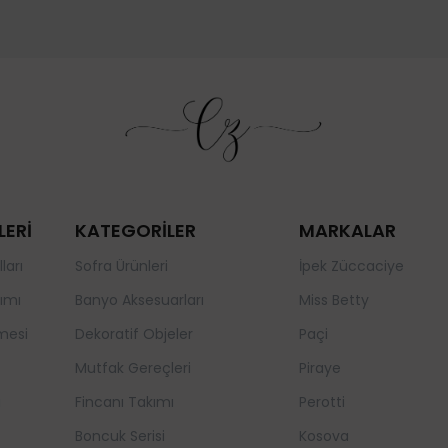
LERİ
KATEGORİLER
MARKALAR
ları
Sofra Ürünleri
İpek Züccaciye
ımı
Banyo Aksesuarları
Miss Betty
mesi
Dekoratif Objeler
Paçi
Mutfak Gereçleri
Piraye
a
Fincanı Takımı
Perotti
Boncuk Serisi
Kosova