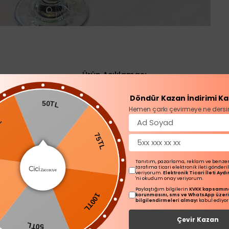
Ürün Açıklaması
Döndür Kazan İndirimi Ka
50TL
Hemen çarkı çevirmeye ne dersi
75TL
Tanıtım, pazarlama, reklam ve benze
tarafıma ticari elektronik ileti gönder
veriyorum.
Elektronik Ticari İleti Ay
'ni okudum onay veriyorum.
100TL
Paylaştığım bilgilerin
KVKK kapsamınd
korunmasını, sms ve WhatsApp üzer
bilgilendirmeleri almayı
kabul ediyo
Çevir Kazan
50TL