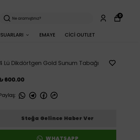
0
SUARLARI
EMAYE
CİCİ OUTLET
4 Lü Dikdörtgen Gold Sunum Tabağı
₺ 600.00
Paylaş
:
Stoğa Gelince Haber Ver
WHATSAPP