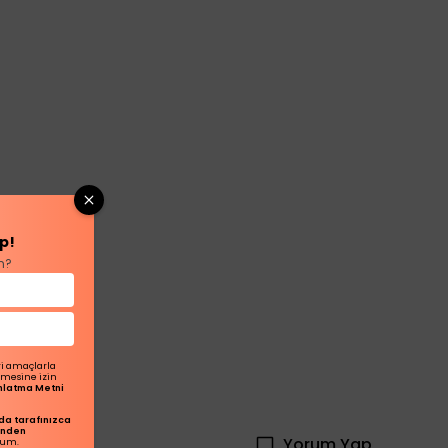
p!
n?
ri amaçlarla
ilmesine izin
dınlatma Metni
a tarafınızca
inden
Yorum Yap
rum.