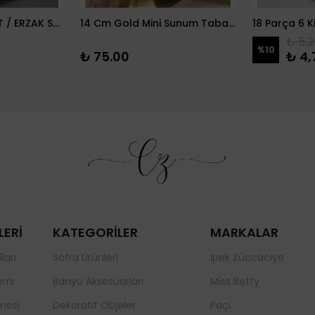
12 PARÇA BAKLİYAT / ERZAK SETİ
14 Cm Gold Mini Sunum Tabağı
₺ 5,2
%
10
₺ 75.00
₺ 4,
LERİ
KATEGORİLER
MARKALAR
ları
Sofra Ürünleri
İpek Züccaciye
ımı
Banyo Aksesuarları
Miss Betty
mesi
Dekoratif Objeler
Paçi