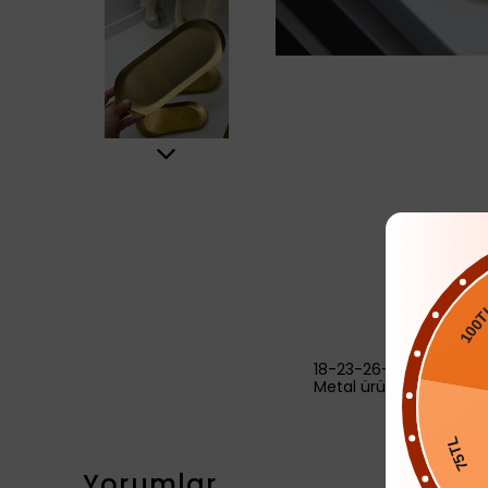
100TL
18-23-26-30 cm
Metal üründür
75T
Yorumlar