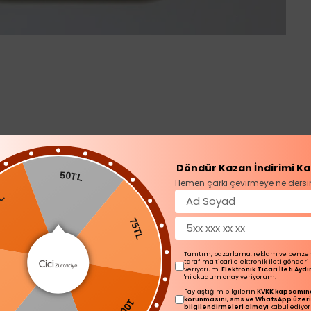
Döndür Kazan İndirimi Ka
50TL
Ürün Açıklaması
Hemen çarkı çevirmeye ne dersi
75TL
Tanıtım, pazarlama, reklam ve benze
tarafıma ticari elektronik ileti gönder
veriyorum.
Elektronik Ticari İleti Ay
'ni okudum onay veriyorum.
100TL
Paylaştığım bilgilerin
KVKK kapsamınd
korunmasını, sms ve WhatsApp üzer
L
bilgilendirmeleri almayı
kabul ediyo