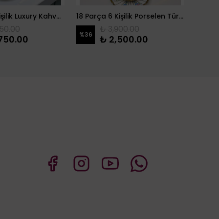
18 Parça 6 Kişilik Luxury Kahve Sunum Seti
18 Parça 6 Kişilik Porselen Türk Kahvesi Fincanı & Drajelik
2 Katl
50.00
₺ 3,900.00
%
36
750.00
₺ 2,500.00
₺ 47