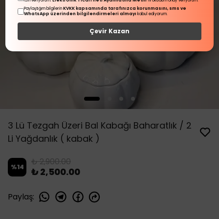
Elektronik Ticari İleti Aydınlatma Metni
izin veriyorum.
'ni okudum onay veriyorum.
KVKK kapsamında tarafınızca korunmasını, sms ve
Paylaştığım bilgilerin
WhatsApp üzerinden bilgilendirmeleri almayı
kabul ediyorum.
Çevir Kazan
3 Lü Tezgah Üzeri Bal Kabağı Baharatlık / 2
Li Yağdanlık ( kabak )
₺ 2,900.00
%
14
₺ 2,500.00
Paylaş
: