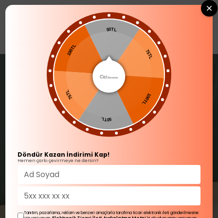
0
50TL
TÜM ÜRÜNLER
75TL
100TL
100TL
75TL
50TL
Döndür Kazan İndirimi Kap!
Hemen çarkı çevirmeye ne dersin?
Tanıtım, pazarlama, reklam ve benzeri amaçlarla tarafıma ticari elektronik ileti gönderilmesine