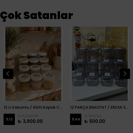
Çok Satanlar
12 Li Vakumlu / Kilitli Kapak Cam Erzak Kabı / Kavanoz
12 PARÇA BAKLİYAT / ERZAK SETİ
₺ 4,500.00
₺ 900.00
%
13
%
44
₺ 3,900.00
₺ 500.00