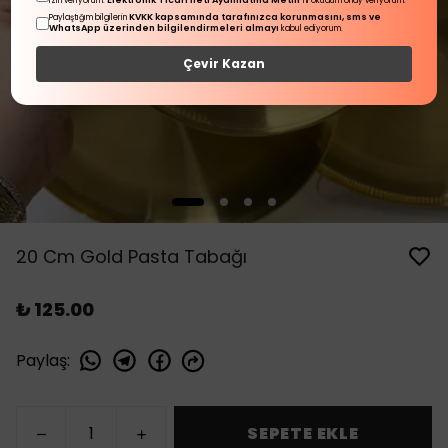
Elektronik Ticari İleti Aydınlatma Metni
izin veriyorum.
'ni okudum onay veriyorum.
KVKK kapsamında tarafınızca korunmasını, sms ve
Paylaştığım bilgilerin
WhatsApp üzerinden bilgilendirmeleri almayı
kabul ediyorum.
Çevir Kazan
20 Cm Gold Pasta Tabağı
₺ 125.00
Paylaş
:
SEPETE EKLE