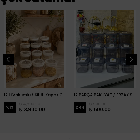
12 Li Vakumlu / Kilitli Kapak Cam Erzak Kabı / Kavanoz
12 PARÇA BAKLİYAT / ERZAK SETİ
₺ 4,500.00
₺ 900.00
%
13
%
44
₺ 3,900.00
₺ 500.00