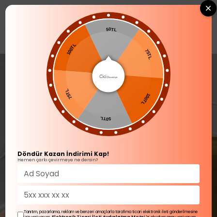
0
50TL
SOFRA ÜRÜNLERİ
100TL
75TL
75TL
100TL
50TL
Döndür Kazan İndirimi Kap!
Hemen çarkı çevirmeye ne dersin?
Tanıtım, pazarlama, reklam ve benzeri amaçlarla tarafıma ticari elektronik ileti gönderilmesine