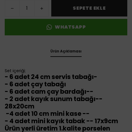
SEPETE EKLE
WHATSAPP
Ürün Açıklaması
Set içeriği;
- 6 adet 24 cm servis tabağı-
- 6 adet çay tabağı
- 6 adet cam çay bardağı--
- 2 adet kayık sunum tabağı--
28x20cm
-4 adet 10 cm mini kase
--
- 4 adet mini kayık tabak -- 17x9cm
Ürün yerli üretim 1.kalite porselen