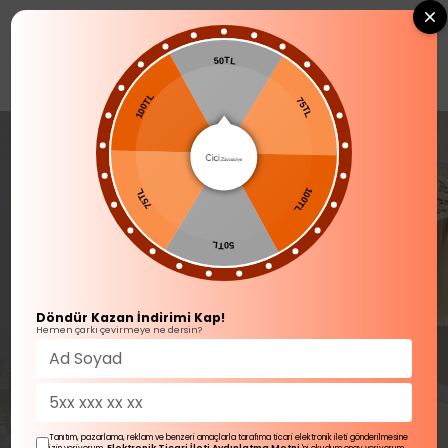
0
50TL
SOFRA ÜRÜNLERİ
Kahvaltı Takımı
100TL
75TL
75TL
100TL
50TL
Döndür Kazan İndirimi Kap!
Hemen çarkı çevirmeye ne dersin?
Tanıtım, pazarlama, reklam ve benzeri amaçlarla tarafıma ticari elektronik ileti gönderilmesine