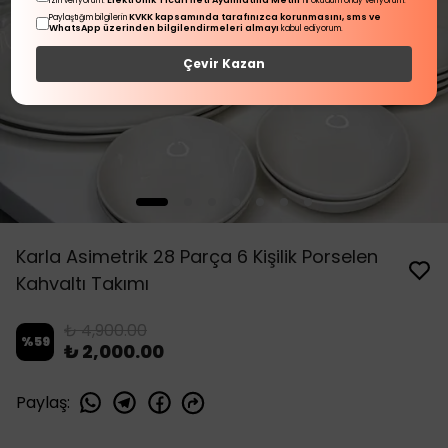
Elektronik Ticari İleti Aydınlatma Metni
izin veriyorum.
'ni okudum onay veriyorum.
KVKK kapsamında tarafınızca korunmasını, sms ve
Paylaştığım bilgilerin
WhatsApp üzerinden bilgilendirmeleri almayı
kabul ediyorum.
Çevir Kazan
Karla Asimetrik 28 Parça 6 Kişilik Porselen
Kahvaltı Takımı
₺ 4,900.00
%
59
₺ 2,000.00
Paylaş
: