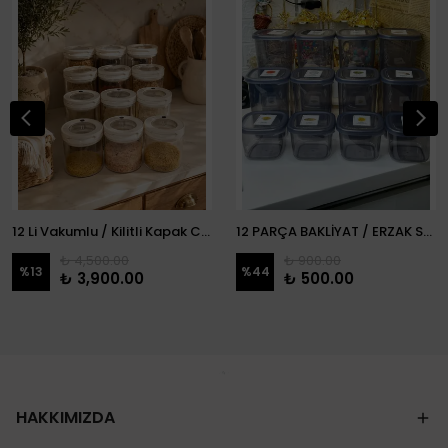
12 Li Vakumlu / Kilitli Kapak Cam Erzak Kabı / Kavanoz
12 PARÇA BAKLİYAT / ERZAK SETİ
₺ 4,500.00
₺ 900.00
%
13
%
44
₺ 3,900.00
₺ 500.00
HAKKIMIZDA