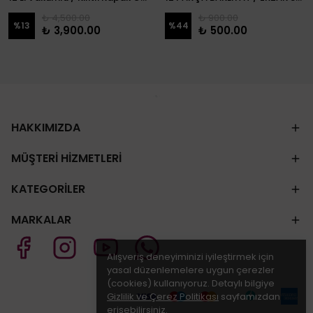
₺ 4,500.00
₺ 900.00
%
13
%
44
₺ 3,900.00
₺ 500.00
HAKKIMIZDA
MÜŞTERİ HİZMETLERİ
KATEGORİLER
MARKALAR
Alışveriş deneyiminizi iyileştirmek için
yasal düzenlemelere uygun çerezler
(cookies) kullanıyoruz. Detaylı bilgiye
Gizlilik ve Çerez Politikası
sayfamızdan
erişebilirsiniz.