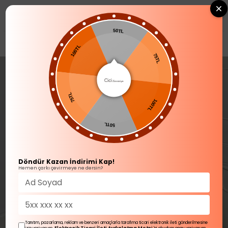
0
50TL
MUTFAK GEREÇLERİ
Baharatlık
100TL
75TL
75TL
100TL
50TL
Döndür Kazan İndirimi Kap!
Hemen çarkı çevirmeye ne dersin?
Tanıtım, pazarlama, reklam ve benzeri amaçlarla tarafıma ticari elektronik ileti gönderilmesine