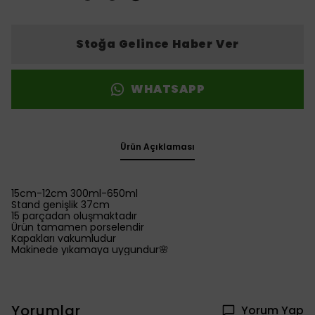
Stoğa Gelince Haber Ver
WHATSAPP
Ürün Açıklaması
15cm-12cm 300ml-650ml
Stand genişlik 37cm
15 parçadan oluşmaktadır
Ürün tamamen porselendir
Kapakları vakumludur
Makinede yıkamaya uygundur🌸
Yorumlar
Yorum Yap