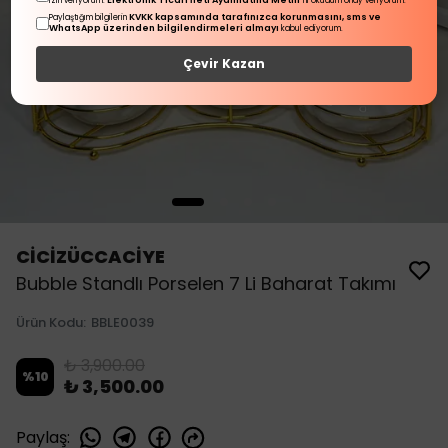
Elektronik Ticari İleti Aydınlatma Metni
izin veriyorum.
'ni okudum onay veriyorum.
KVKK kapsamında tarafınızca korunmasını, sms ve
Paylaştığım bilgilerin
WhatsApp üzerinden bilgilendirmeleri almayı
kabul ediyorum.
Çevir Kazan
CİCİZÜCCACİYE
Bubble Standlı Porselen 7 Li Baharat Takımı
Ürün Kodu
:
BBLE0039
₺ 3,900.00
%
10
₺ 3,500.00
Paylaş
: