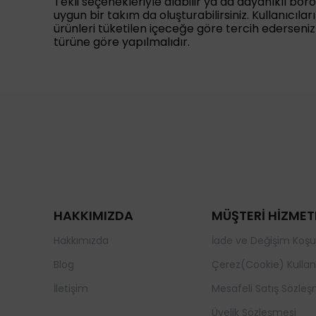
Tekli seçenekleriyle alabilir ya da dayanıklı boros
uygun bir takım da oluşturabilirsiniz. Kullanıcıla
ürünleri tüketilen içeceğe göre tercih ederseniz
türüne göre yapılmalıdır.
HAKKIMIZDA
MÜŞTERİ HİZMET
Hakkımızda
İade ve Değişim Koşul
Blog
Çerez(Cookie) Kullan
İletişim
Mesafeli Satış Sözleş
Üyelik Sözleşmesi