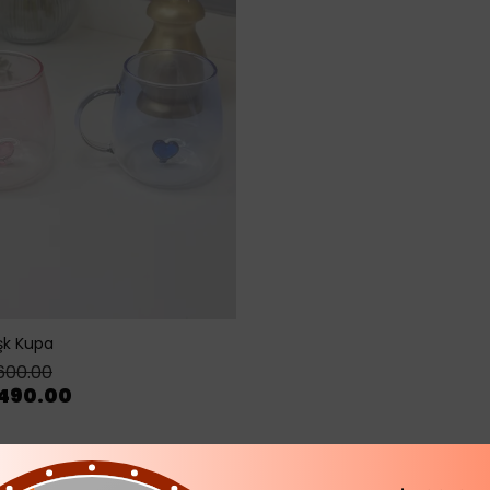
şk Kupa
600.00
490.00
irinden farklı özellik ve çeşitleriyle bulabilirsiniz. Sıcak 
 kafe, restoran gibi işletmelerinizde bu özelliğiyle tercih