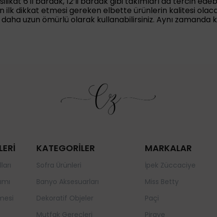
ilikat 6'lı bardak, 12’li bardak gibi takımları da tercih edebi
rın ilk dikkat etmesi gereken elbette ürünlerin kalitesi olac
 daha uzun ömürlü olarak kullanabilirsiniz. Aynı zamanda k
LERİ
KATEGORİLER
MARKALAR
ları
Sofra Ürünleri
İpek Züccaciye
ımı
Banyo Aksesuarları
Miss Betty
mesi
Dekoratif Objeler
Paçi
Mutfak Gereçleri
Piraye