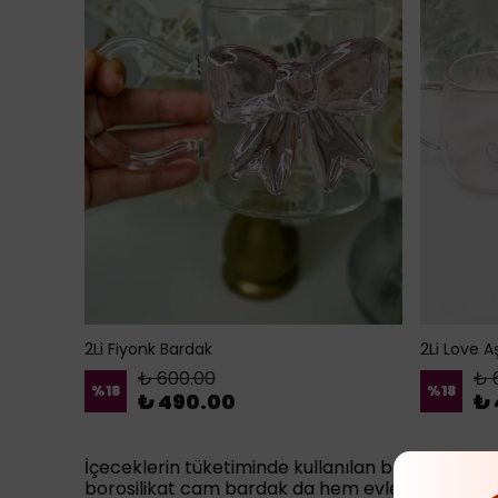
2Li Fiyonk Bardak
2Li Love A
₺ 600.00
₺ 
%
18
%
18
₺ 490.00
₺ 
İçeceklerin tüketiminde kullanılan bardakları birb
borosilikat cam bardak da hem evlerinizde hem de