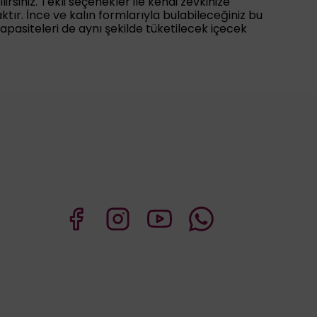
lirsiniz. Tekli seçenekler ile kendi zevkinize
aktır. İnce ve kalın formlarıyla bulabileceğiniz bu
apasiteleri de aynı şekilde tüketilecek içecek