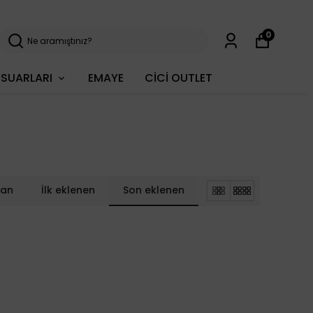
0
SUARLARI
EMAYE
CİCİ OUTLET
lan
İlk eklenen
Son eklenen