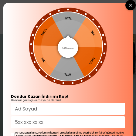
0
50TL
YENİ GELENLER
100TL
75TL
75TL
100TL
50TL
Döndür Kazan İndirimi Kap!
Hemen çarkı çevirmeye ne dersin?
Tanıtım, pazarlama, reklam ve benzeri amaçlarla tarafıma ticari elektronik ileti gönderilmesine