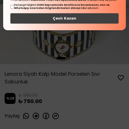
Elektronik Ticari İleti Aydınlatma Metni
izin veriyorum.
'ni okudum onay veriyorum.
KVKK kapsamında tarafınızca korunmasını, sms ve
Paylaştığım bilgilerin
WhatsApp üzerinden bilgilendirmeleri almayı
kabul ediyorum.
Çevir Kazan
Lenora Siyah Kalp Model Porselen Sıvı
Sabunluk
₺ 999.00
%
25
₺ 750.00
Paylaş
: