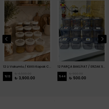
12 Li Vakumlu / Kilitli Kapak Cam Erzak Kabı / Kavanoz
12 PARÇA BAKLİYAT / ERZAK SETİ
₺ 4,500.00
₺ 900.00
%
13
%
44
₺ 3,900.00
₺ 500.00