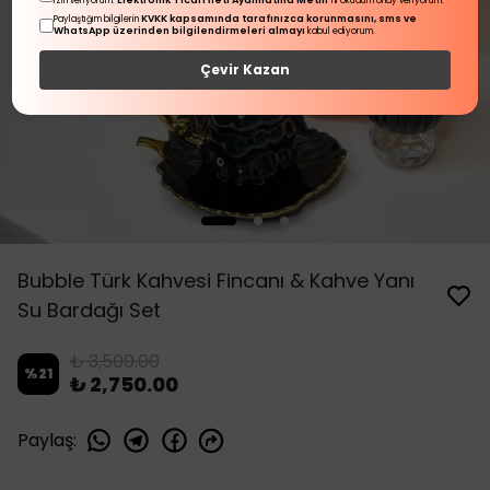
Elektronik Ticari İleti Aydınlatma Metni
izin veriyorum.
'ni okudum onay veriyorum.
KVKK kapsamında tarafınızca korunmasını, sms ve
Paylaştığım bilgilerin
WhatsApp üzerinden bilgilendirmeleri almayı
kabul ediyorum.
Çevir Kazan
Bubble Türk Kahvesi Fincanı & Kahve Yanı
Su Bardağı Set
₺ 3,500.00
%
21
₺ 2,750.00
Paylaş
: