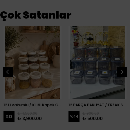
Çok Satanlar
12 Li Vakumlu / Kilitli Kapak Cam Erzak Kabı / Kavanoz
12 PARÇA BAKLİYAT / ERZAK SETİ
₺ 4,500.00
₺ 900.00
%
13
%
44
₺ 3,900.00
₺ 500.00