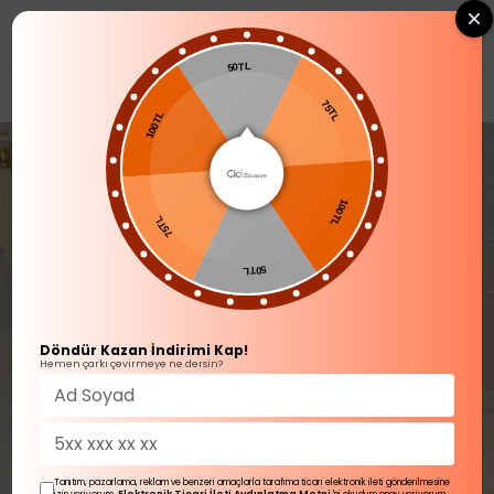
0
50TL
YENİ GELENLER
75TL
100TL
100TL
75TL
50TL
Döndür Kazan İndirimi Kap!
Hemen çarkı çevirmeye ne dersin?
Tanıtım, pazarlama, reklam ve benzeri amaçlarla tarafıma ticari elektronik ileti gönderilmesine