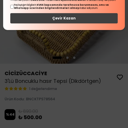
Elektronik Ticari İleti Aydınlatma Metni
izin veriyorum.
'ni okudum onay veriyorum.
KVKK kapsamında tarafınızca korunmasını, sms ve
Paylaştığım bilgilerin
WhatsApp üzerinden bilgilendirmeleri almayı
kabul ediyorum.
Çevir Kazan
CİCİZÜCCACİYE
3'Lü Boncuklu hasır Tepsi (Dikdörtgen)
1 değerlendirme
Ürün Kodu
:
BNCKTPS78564
₺ 890.00
%
44
₺ 500.00