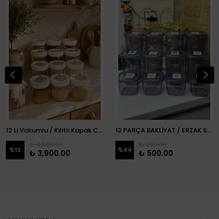
12 Li Vakumlu / Kilitli Kapak Cam Erzak Kabı / Kavanoz
12 PARÇA BAKLİYAT / ERZAK SETİ
₺ 4,500.00
₺ 900.00
%
13
%
44
₺ 3,900.00
₺ 500.00