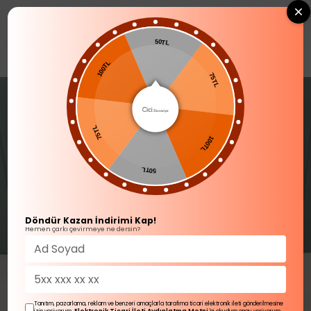
0
50TL
BANYO AKSESUARLARI
100TL
75TL
75TL
100TL
50TL
Döndür Kazan İndirimi Kap!
Hemen çarkı çevirmeye ne dersin?
Tanıtım, pazarlama, reklam ve benzeri amaçlarla tarafıma ticari elektronik ileti gönderilmesine