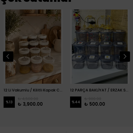
12 Li Vakumlu / Kilitli Kapak Cam Erzak Kabı / Kavanoz
12 PARÇA BAKLİYAT / ERZAK SETİ
₺ 4,500.00
₺ 900.00
%
13
%
44
₺ 3,900.00
₺ 500.00