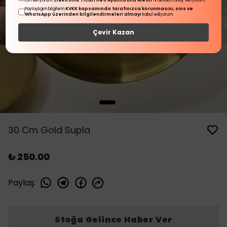
Elektronik Ticari İleti Aydınlatma Metni
izin veriyorum.
'ni okudum onay veriyorum.
KVKK kapsamında tarafınızca korunmasını, sms ve
Paylaştığım bilgilerin
WhatsApp üzerinden bilgilendirmeleri almayı
kabul ediyorum.
Çevir Kazan
30 Cm Gold Supla
₺ 250.00
Paylaş
:
Stoğa Gelince Haber Ver