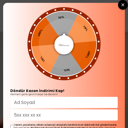
0
50TL
YENİ GELENLER
100TL
75TL
75TL
100TL
50TL
Döndür Kazan İndirimi Kap!
Hemen çarkı çevirmeye ne dersin?
Tanıtım, pazarlama, reklam ve benzeri amaçlarla tarafıma ticari elektronik ileti gönderilmesine