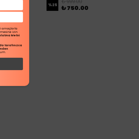
₺ 999.00
%
25
₺ 750.00
00
ri amaçlarla
ilmesine izin
dınlatma Metni
a tarafınızca
inden
rum.