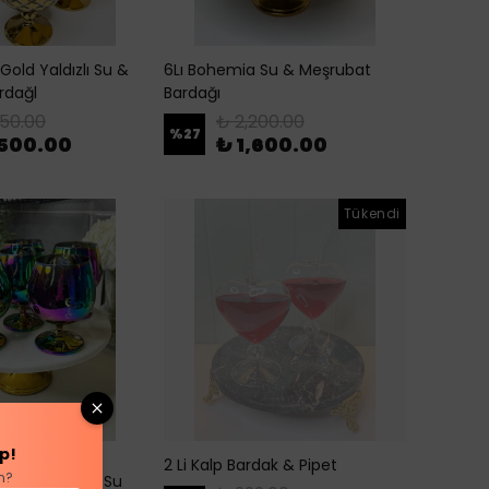
Gold Yaldızlı Su &
6Lı Bohemia Su & Meşrubat
rdağl
Bardağı
750.00
₺ 2,200.00
%
27
,500.00
₺ 1,600.00
Tükendi
p!
2 Li Kalp Bardak & Pipet
n?
lik Meşrubat & Su