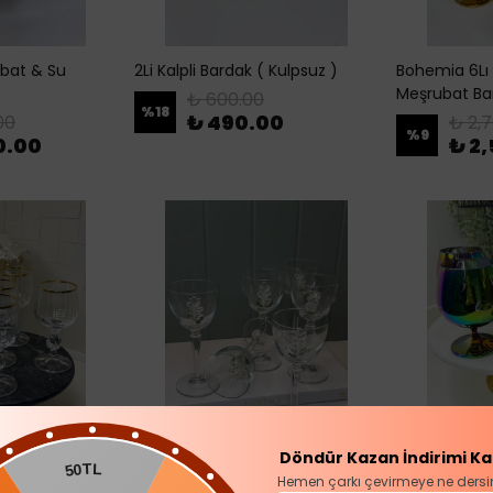
ubat & Su
2Li Kalpli Bardak ( Kulpsuz )
Bohemia 6Lı 
Meşrubat Ba
₺ 600.00
%
18
₺ 490.00
00
₺ 2,
%
9
0.00
₺ 2
Döndür Kazan İndirimi Ka
Öcal Home
50TL
dinden Çizgili
Olbin 6 Kişilik Üzüm Model
Hemen çarkı çevirmeye ne dersi
Calvin 6 Kişi
ı
Meşrubat/Kahve Yanı Su