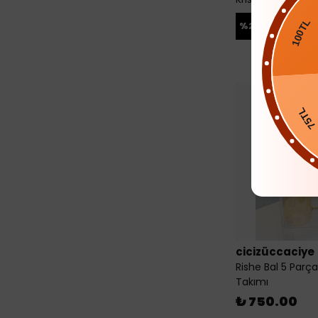
100
₺ 2,200.
%
27
₺ 1,60
75TL
cicizüccaciye
Rishe Bal 5 Parç
Takımı
₺ 750.00