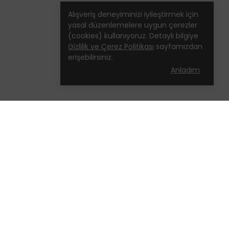
Alışveriş deneyiminizi iyileştirmek için
yasal düzenlemelere uygun çerezler
(cookies) kullanıyoruz. Detaylı bilgiye
Gizlilik ve Çerez Politikası
sayfamızdan
erişebilirsiniz.
Anladım