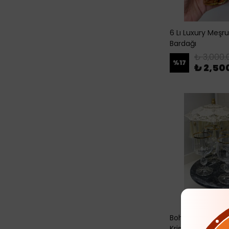
6 Lı Luxury Meşr
Bardağı
₺ 3,000.
%
17
₺ 2,50
Bohemia 6 Lı Ken
Kristal Su Bardağ