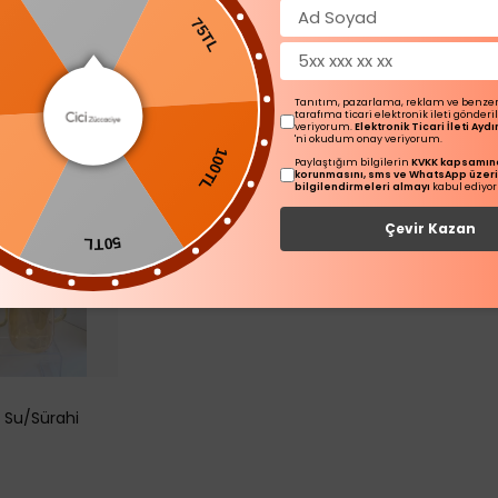
TL
Bardağı
Bardağı
00
₺ 2,200.
0.00
75TL
₺ 1,900.00
%
37
₺ 1,200.00
Tanıtım, pazarlama, reklam ve benze
tarafıma ticari elektronik ileti gönder
veriyorum.
Elektronik Ticari İleti Ay
'ni okudum onay veriyorum.
Tükendi
Paylaştığım bilgilerin
KVKK kapsamınd
100TL
korunmasını, sms ve WhatsApp üzer
bilgilendirmeleri almayı
kabul ediyo
Çevir Kazan
50TL
a Su/Sürahi