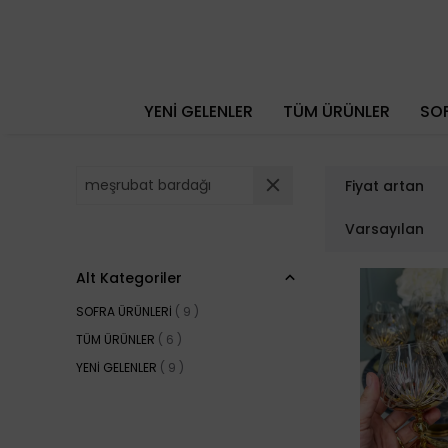
YENİ GELENLER
TÜM ÜRÜNLER
SOF
Fiyat artan
Varsayılan
Alt Kategoriler
SOFRA ÜRÜNLERİ
(
9
)
TÜM ÜRÜNLER
(
6
)
YENİ GELENLER
(
9
)